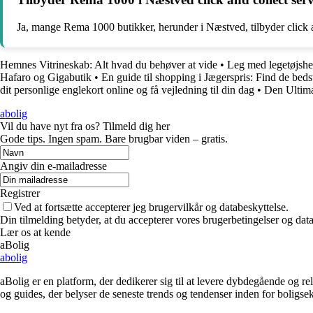
Ja, mange Rema 1000 butikker, herunder i Næstved, tilbyder click an
Hemnes Vitrineskab: Alt hvad du behøver at vide
•
Leg med legetøjshes
Hafaro og Gigabutik
•
En guide til shopping i Jægerspris: Find de beds
dit personlige englekort online og få vejledning til din dag
•
Den Ultim
abolig
Vil du have nyt fra os? Tilmeld dig her
Gode tips. Ingen spam. Bare brugbar viden – gratis.
Angiv din e-mailadresse
Registrer
Ved at fortsætte accepterer jeg brugervilkår og databeskyttelse.
Din tilmelding betyder, at du accepterer vores brugerbetingelser og data
Lær os at kende
aBolig
abolig
aBolig er en platform, der dedikerer sig til at levere dybdegående og r
og guides, der belyser de seneste trends og tendenser inden for boligs