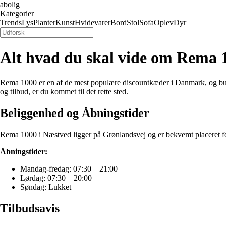
abolig
Kategorier
Trends
Lys
Planter
Kunst
Hvidevarer
Bord
Stol
Sofa
Oplev
Dyr
Alt hvad du skal vide om Rema 
Rema 1000 er en af de mest populære discountkæder i Danmark, og buti
og tilbud, er du kommet til det rette sted.
Beliggenhed og Åbningstider
Rema 1000 i Næstved ligger på Grønlandsvej og er bekvemt placeret for
Åbningstider:
Mandag-fredag: 07:30 – 21:00
Lørdag: 07:30 – 20:00
Søndag: Lukket
Tilbudsavis