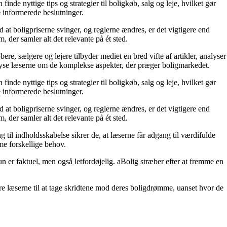
de nyttige tips og strategier til boligkøb, salg og leje, hvilket gør
e informerede beslutninger.
 at boligpriserne svinger, og reglerne ændres, er det vigtigere end
 der samler alt det relevante på ét sted.
e, sælgere og lejere tilbyder mediet en bred vifte af artikler, analyser
plyse læserne om de komplekse aspekter, der præger boligmarkedet.
de nyttige tips og strategier til boligkøb, salg og leje, hvilket gør
e informerede beslutninger.
 at boligpriserne svinger, og reglerne ændres, er det vigtigere end
 der samler alt det relevante på ét sted.
 til indholdsskabelse sikrer de, at læserne får adgang til værdifulde
mme forskellige behov.
un er faktuel, men også letfordøjelig. aBolig stræber efter at fremme en
e læserne til at tage skridtene mod deres boligdrømme, uanset hvor de