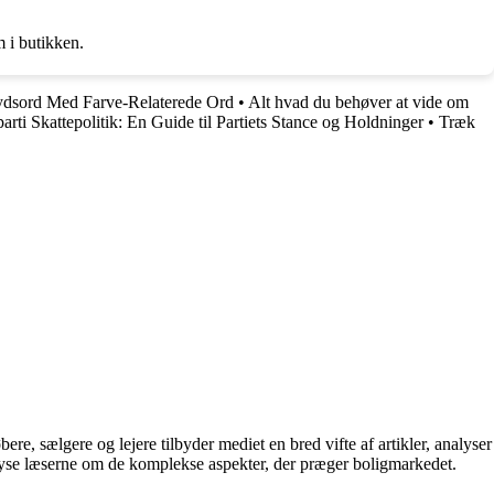
m i butikken.
rydsord Med Farve-Relaterede Ord
•
Alt hvad du behøver at vide om
rti Skattepolitik: En Guide til Partiets Stance og Holdninger
•
Træk
e, sælgere og lejere tilbyder mediet en bred vifte af artikler, analyser
plyse læserne om de komplekse aspekter, der præger boligmarkedet.