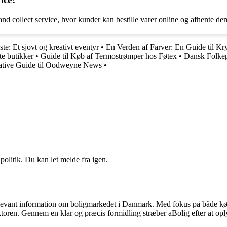
d collect service, hvor kunder kan bestille varer online og afhente de
te: Et sjovt og kreativt eventyr
•
En Verden af Farver: En Guide til K
te butikker
•
Guide til Køb af Termostrømper hos Føtex
•
Dansk Folkepa
ative Guide til Oodweyne News
•
politik. Du kan let melde fra igen.
elevant information om boligmarkedet i Danmark. Med fokus på både køber
ektoren. Gennem en klar og præcis formidling stræber aBolig efter at o