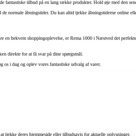
e fantastiske tilbud på en lang række produkter. Hold øje med den senes
 de normale åbningstider. Du kan altid tjekke åbningstiderne online eller
er bare en bekvem shoppingoplevelse, er Rema 1000 i Næstved det perfek
en direkte for at få svar på dine spørgsmål.
os i dag og oplev vores fantastiske udvalg af varer.
t tjekke deres hjemmeside eller tilbudsavis for aktuelle oplysninger.