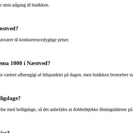
or nem adgang til butikken.
Næstved?
svarer til konkurrencedygtige priser.
Rema 1000 i Næstved?
ariere afhængigt af tidspunktet på dagen, men butikken bestræber sig p
lligdage?
se med helligdage, så det anbefales at dobbelttjekke åbningstiderne på
ice?