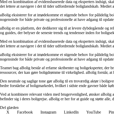
Med en kombination af evidensbaserede data og eksperters indsigt, skaber
det lettere at navigere i det til tider udfordrende boliglandskab. Mediet
aBolig eksisterer for at imødekomme et stigende behov for pålidelig boli
nogensinde for både private og professionelle at have adgang til opdate
aBolig er en platform, der dedikerer sig til at levere dybdegående og r
og guides, der belyser de seneste trends og tendenser inden for boligs
Med en kombination af evidensbaserede data og eksperters indsigt, skaber
det lettere at navigere i det til tider udfordrende boliglandskab. Mediet
aBolig eksisterer for at imødekomme et stigende behov for pålidelig boli
nogensinde for både private og professionelle at have adgang til opdate
Teamet bag aBolig består af erfarne skribenter og boligeksperter, der br
ressourcer, der kan gøre boligdrømme til virkelighed. aBolig forstår, at
Den neutrale og saglige tone gør aBolig til en troværdig aktør i boligve
bedre forståelse af boligmarkedet, hvilket i sidste ende gavner både køb
Ved at kombinere relevant viden med brugervenlighed, ønsker aBolig at 
befinder sig i deres boligrejse. aBolig er her for at guide og støtte alle,
Del glæden
X
Facebook
Instagram
LinkedIn
YouTube
Pin