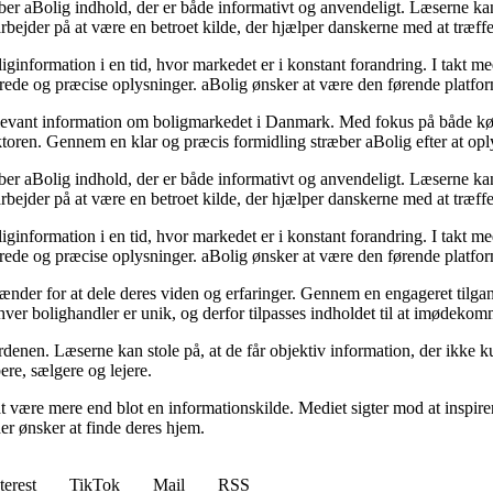
 aBolig indhold, der er både informativt og anvendeligt. Læserne kan fin
 arbejder på at være en betroet kilde, der hjælper danskerne med at træff
ginformation i en tid, hvor markedet er i konstant forandring. I takt med
rede og præcise oplysninger. aBolig ønsker at være den førende platform,
elevant information om boligmarkedet i Danmark. Med fokus på både køber
ektoren. Gennem en klar og præcis formidling stræber aBolig efter at o
 aBolig indhold, der er både informativt og anvendeligt. Læserne kan fin
 arbejder på at være en betroet kilde, der hjælper danskerne med at træff
ginformation i en tid, hvor markedet er i konstant forandring. I takt med
rede og præcise oplysninger. aBolig ønsker at være den førende platform,
ænder for at dele deres viden og erfaringer. Gennem en engageret tilgang
 hver bolighandler er unik, og derfor tilpasses indholdet til at imødeko
rdenen. Læserne kan stole på, at de får objektiv information, der ikke k
ere, sælgere og lejere.
være mere end blot en informationskilde. Mediet sigter mod at inspirer
 der ønsker at finde deres hjem.
terest
TikTok
Mail
RSS