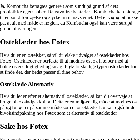
Ja, Kombucha betragtes generelt som sundt på grund af dets
probiotiske egenskaber. De gavnlige bakterier i Kombucha kan bidrage
til en sund fordøjelse og styrke immunsystemet. Det er vigtigt at huske
på, at alt med måde er nøglen, da Kombucha også kan være surt på
grund af gæringen.
Osteklæder hos Føtex
Hvis du er en ostelsker, så vil du elske udvalget af osteklæder hos
Føtex. Osteklæder er perfekte til at modnes ost og hjælper med at
holde ostens fugtighed og smag. Prøv forskellige typer osteklæder for
at finde det, der bedst passer til dine behov.
Osteklæde Alternativ
Hvis du leder efter et alternativ til osteklæder, så kan du overveje at
bruge bivoksindpakkning. Dette er en miljøvenlig måde at modnes ost
på og fungerer på samme måde som et osteklæde. Du kan også finde
bivoksindpakning hos Føtex som et alternativ til osteklæder.
Sake hos Føtex
For dem der nyder japansk kultur og drikkevarer, så er sake et must-try.