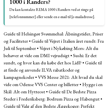
1000 i Randers?
Du kan kontakte REMA 1000 i Randers ved at ringe på
[telefonnummer] eller sende en e-mail til [e-mailadresse].
Guide til Helsingør Svømmehal: Åbningstider, Priser
og Faciliteter
•
Guide til Vejret i Italien året rundt: Fra
Juli til September
•
Vejret i Nykøbing Mors: Alt du
behøver at vide om DMI vejrudsigt
•
Sushi: Er det
sundt, og hvor kan du købe det hos Lidl?
•
Guide til
at finde og anvende ILVA rabatkoder og
kampagnekoder
•
VVS Messe 2021: Alt hvad du skal
vide om Odense VVS Center og billetter
•
Hygge i en
Skål: Alt om Hytteost
•
Guide til De Bedste Pizza
Steder i Frederiksberg: Bodrum Pizza og Habengut
•
Guide til Valg af den Bedste Æggekoger: Perfekt