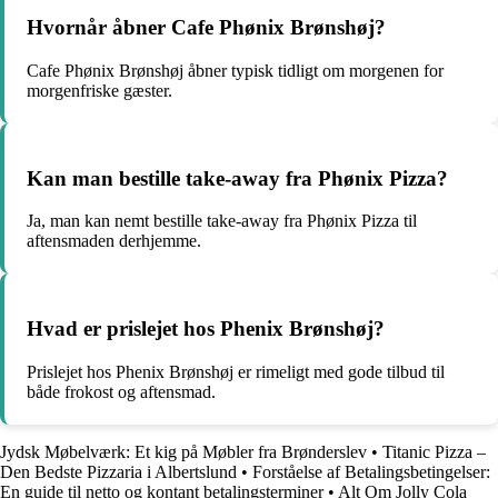
Hvornår åbner Cafe Phønix Brønshøj?
Cafe Phønix Brønshøj åbner typisk tidligt om morgenen for
morgenfriske gæster.
Kan man bestille take-away fra Phønix Pizza?
Ja, man kan nemt bestille take-away fra Phønix Pizza til
aftensmaden derhjemme.
Hvad er prislejet hos Phenix Brønshøj?
Prislejet hos Phenix Brønshøj er rimeligt med gode tilbud til
både frokost og aftensmad.
Jydsk Møbelværk: Et kig på Møbler fra Brønderslev
•
Titanic Pizza –
Den Bedste Pizzaria i Albertslund
•
Forståelse af Betalingsbetingelser:
En guide til netto og kontant betalingsterminer
•
Alt Om Jolly Cola