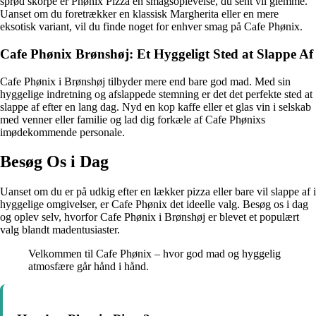
sprød skorpe er Phønix Pizza en smagsoplevelse, du sent vil glemme.
Uanset om du foretrækker en klassisk Margherita eller en mere
eksotisk variant, vil du finde noget for enhver smag på Cafe Phønix.
Cafe Phønix Brønshøj: Et Hyggeligt Sted at Slappe Af
Cafe Phønix i Brønshøj tilbyder mere end bare god mad. Med sin
hyggelige indretning og afslappede stemning er det det perfekte sted at
slappe af efter en lang dag. Nyd en kop kaffe eller et glas vin i selskab
med venner eller familie og lad dig forkæle af Cafe Phønixs
imødekommende personale.
Besøg Os i Dag
Uanset om du er på udkig efter en lækker pizza eller bare vil slappe af i
hyggelige omgivelser, er Cafe Phønix det ideelle valg. Besøg os i dag
og oplev selv, hvorfor Cafe Phønix i Brønshøj er blevet et populært
valg blandt madentusiaster.
Velkommen til Cafe Phønix – hvor god mad og hyggelig
atmosfære går hånd i hånd.