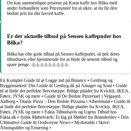
Du kan sammenligne priserne på Karat kaffe hos Bilka med
andre forhandlere som Pricerunner for at sikre, at du får den
bedste pris for din favorit kaffe.
Er der aktuelle tilbud på Senseo kaffepuder hos
Bilka?
Bilka har ofte gode tilbud på Senseo kaffepuder, så tjek deres
tilbudsavis eller hjemmeside for at finde de seneste tilbud og
spare penge. -||–||–||–||–||–||–||–||–||-
En Komplet Guide til at Logge ind på Binance
•
Genbrug og
Byggemarked: Din Guide til Genbyg.dk på Amager og Sorø
•
Guide
til at finde det perfekte fleecetæppe: Billige plaider fra Kvickly, IKEA,
Føtex, JYSK og mere
•
Guide til De Bedste Pizzeriaer i Vejgaard,
Aalborg
•
Titanic Pizza – Den Bedste Pizzaria i Albertslund
•
Guide til
at finde det perfekte fleecetæppe: Billige plaider fra Kvickly, IKEA,
Føtex, JYSK og mere
•
Fakta Tilbudsavis og Ugens Tilbud hos
Fakta.dk
•
Jydsk Møbelværk: Et kig på Møbler fra Brønderslev
•
Den
Ultimative Guide til Oodweyne News
•
Mcdonalds i Skive:
Åbningstider og Ernæring
•