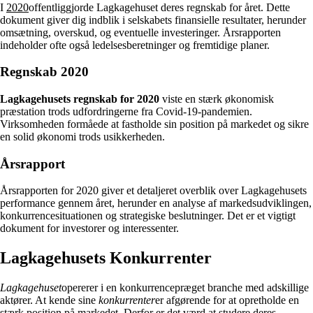
I
2020
offentliggjorde Lagkagehuset deres regnskab for året. Dette
dokument giver dig indblik i selskabets finansielle resultater, herunder
omsætning, overskud, og eventuelle investeringer. Årsrapporten
indeholder ofte også ledelsesberetninger og fremtidige planer.
Regnskab 2020
Lagkagehusets regnskab for 2020
viste en stærk økonomisk
præstation trods udfordringerne fra Covid-19-pandemien.
Virksomheden formåede at fastholde sin position på markedet og sikre
en solid økonomi trods usikkerheden.
Årsrapport
Årsrapporten for 2020 giver et detaljeret overblik over Lagkagehusets
performance gennem året, herunder en analyse af markedsudviklingen,
konkurrencesituationen og strategiske beslutninger. Det er et vigtigt
dokument for investorer og interessenter.
Lagkagehusets Konkurrenter
Lagkagehuset
opererer i en konkurrencepræget branche med adskillige
aktører. At kende sine
konkurrenter
er afgørende for at opretholde en
stærk position på markedet. Derfor er det værd at studere deres