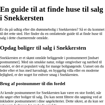
En guide til at finde huse til salg
i Snekkersten
Er du på udkig efter din drømmebolig i Snekkersten? Så er du kommet
til det rette sted. Her finder du en omfattende guide til at finde huse til
salg i dette charmerende område.
Opdag boliger til salg i Snekkersten
Snekkersten er et skønt område beliggende i postnummeret [indsæt
postnummer]. Med sin smukke natur, rolige omgivelser og nærhed til
vandet, er det et populært valg for mange boligsøgende. Uanset om du
leder efter et hus med havudsigt, en hyggelig villa eller en moderne
lejlighed, er der noget for enhver smag i Snekkersten.
Brug af postnummer til din fordel
At kende postnummeret for Snekkersten kan være en stor fordel, når
du søger efter boliger til salg. Du kan nemt filtrere din søgning ved at
inkludere postnummeret i dine søgekriterier. Dette sikrer, at du kun ser