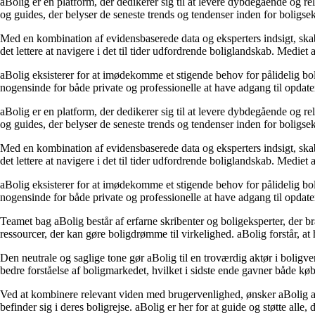
aBolig er en platform, der dedikerer sig til at levere dybdegående og r
og guides, der belyser de seneste trends og tendenser inden for boligs
Med en kombination af evidensbaserede data og eksperters indsigt, skaber
det lettere at navigere i det til tider udfordrende boliglandskab. Mediet
aBolig eksisterer for at imødekomme et stigende behov for pålidelig boli
nogensinde for både private og professionelle at have adgang til opdate
aBolig er en platform, der dedikerer sig til at levere dybdegående og r
og guides, der belyser de seneste trends og tendenser inden for boligs
Med en kombination af evidensbaserede data og eksperters indsigt, skaber
det lettere at navigere i det til tider udfordrende boliglandskab. Mediet
aBolig eksisterer for at imødekomme et stigende behov for pålidelig boli
nogensinde for både private og professionelle at have adgang til opdate
Teamet bag aBolig består af erfarne skribenter og boligeksperter, der br
ressourcer, der kan gøre boligdrømme til virkelighed. aBolig forstår, at
Den neutrale og saglige tone gør aBolig til en troværdig aktør i boligve
bedre forståelse af boligmarkedet, hvilket i sidste ende gavner både køb
Ved at kombinere relevant viden med brugervenlighed, ønsker aBolig at 
befinder sig i deres boligrejse. aBolig er her for at guide og støtte alle,