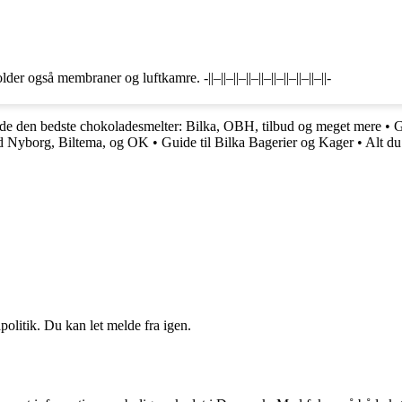
r også membraner og luftkamre. -||–||–||–||–||–||–||–||–||–||-
inde den bedste chokoladesmelter: Bilka, OBH, tilbud og meget mere
•
G
ld Nyborg, Biltema, og OK
•
Guide til Bilka Bagerier og Kager
•
Alt du
politik. Du kan let melde fra igen.