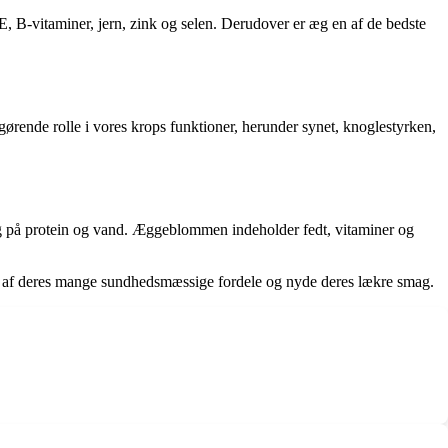
, B-vitaminer, jern, zink og selen. Derudover er æg en af de bedste
gørende rolle i vores krops funktioner, herunder synet, knoglestyrken,
ig på protein og vand. Æggeblommen indeholder fedt, vitaminer og
rdel af deres mange sundhedsmæssige fordele og nyde deres lækre smag.