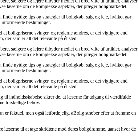
e, sælgere og lejere tilbyder mediet en bred vifte af artikler, analyser
plyse læserne om de komplekse aspekter, der præger boligmarkedet.
de nyttige tips og strategier til boligkøb, salg og leje, hvilket gør
e informerede beslutninger.
 at boligpriserne svinger, og reglerne ændres, er det vigtigere end
 der samler alt det relevante på ét sted.
e, sælgere og lejere tilbyder mediet en bred vifte af artikler, analyser
plyse læserne om de komplekse aspekter, der præger boligmarkedet.
de nyttige tips og strategier til boligkøb, salg og leje, hvilket gør
e informerede beslutninger.
 at boligpriserne svinger, og reglerne ændres, er det vigtigere end
 der samler alt det relevante på ét sted.
 til indholdsskabelse sikrer de, at læserne får adgang til værdifulde
mme forskellige behov.
un er faktuel, men også letfordøjelig. aBolig stræber efter at fremme en
e læserne til at tage skridtene mod deres boligdrømme, uanset hvor de