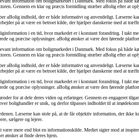
elevant information om boligmarkedet i Danmark. Med fokus på både køber
ektoren. Gennem en klar og præcis formidling stræber aBolig efter at o
 aBolig indhold, der er både informativt og anvendeligt. Læserne kan fin
 arbejder på at være en betroet kilde, der hjælper danskerne med at træff
ginformation i en tid, hvor markedet er i konstant forandring. I takt med
rede og præcise oplysninger. aBolig ønsker at være den førende platform,
elevant information om boligmarkedet i Danmark. Med fokus på både køber
ektoren. Gennem en klar og præcis formidling stræber aBolig efter at o
 aBolig indhold, der er både informativt og anvendeligt. Læserne kan fin
 arbejder på at være en betroet kilde, der hjælper danskerne med at træff
ginformation i en tid, hvor markedet er i konstant forandring. I takt med
rede og præcise oplysninger. aBolig ønsker at være den førende platform,
ænder for at dele deres viden og erfaringer. Gennem en engageret tilgang
 hver bolighandler er unik, og derfor tilpasses indholdet til at imødeko
rdenen. Læserne kan stole på, at de får objektiv information, der ikke k
ere, sælgere og lejere.
være mere end blot en informationskilde. Mediet sigter mod at inspirer
 der ønsker at finde deres hjem.