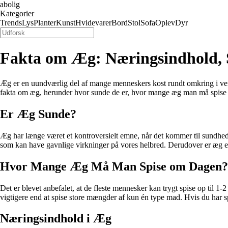
abolig
Kategorier
Trends
Lys
Planter
Kunst
Hvidevarer
Bord
Stol
Sofa
Oplev
Dyr
Fakta om Æg: Næringsindhold,
Æg er en uundværlig del af mange menneskers kost rundt omkring i ver
fakta om æg, herunder hvor sunde de er, hvor mange æg man må spise
Er Æg Sunde?
Æg har længe været et kontroversielt emne, når det kommer til sundhed. 
som kan have gavnlige virkninger på vores helbred. Derudover er æg en f
Hvor Mange Æg Må Man Spise om Dagen?
Det er blevet anbefalet, at de fleste mennesker kan trygt spise op til 1
vigtigere end at spise store mængder af kun én type mad. Hvis du har s
Næringsindhold i Æg