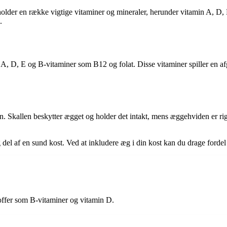
lder en række vigtige vitaminer og mineraler, herunder vitamin A, D, E
.
n A, D, E og B-vitaminer som B12 og folat. Disse vitaminer spiller en af
. Skallen beskytter ægget og holder det intakt, mens æggehviden er r
tig del af en sund kost. Ved at inkludere æg i din kost kan du drage fo
toffer som B-vitaminer og vitamin D.