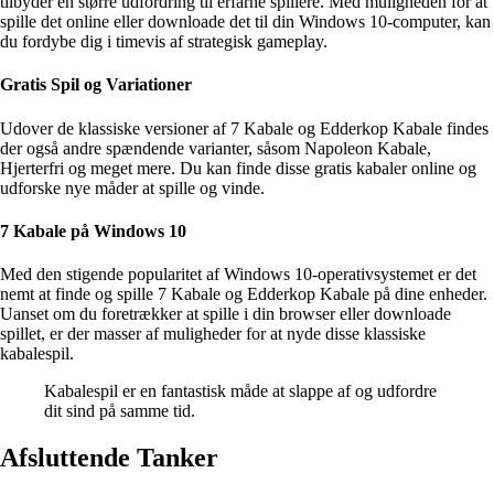
tilbyder en større udfordring til erfarne spillere. Med muligheden for at
spille det online eller downloade det til din Windows 10-computer, kan
du fordybe dig i timevis af strategisk gameplay.
Gratis Spil og Variationer
Udover de klassiske versioner af 7 Kabale og Edderkop Kabale findes
der også andre spændende varianter, såsom Napoleon Kabale,
Hjerterfri og meget mere. Du kan finde disse gratis kabaler online og
udforske nye måder at spille og vinde.
7 Kabale på Windows 10
Med den stigende popularitet af Windows 10-operativsystemet er det
nemt at finde og spille 7 Kabale og Edderkop Kabale på dine enheder.
Uanset om du foretrækker at spille i din browser eller downloade
spillet, er der masser af muligheder for at nyde disse klassiske
kabalespil.
Kabalespil er en fantastisk måde at slappe af og udfordre
dit sind på samme tid.
Afsluttende Tanker