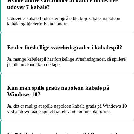
Hvilke andre variationer af kabale findes der
udover 7 kabale?
Udover 7 kabale findes der også edderkop kabale, napoleon
kabale og hjerterfri blandt andre.
Er der forskellige sværhedsgrader i kabalespil?
Ja, mange kabalespil har forskellige sværhedsgrader, så spillere
på alle niveauer kan deltage.
Kan man spille gratis napoleon kabale på
Windows 10?
Ja, det er muligt at spille napoleon kabale gratis på Windows 10
ved at downloade spillet fra relevante online platforme.