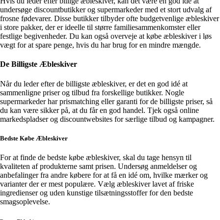
Hvis du leder efter billige æbleskiver, kan det være en god idé at
undersøge discountbutikker og supermarkeder med et stort udvalg af
frosne fødevarer. Disse butikker tilbyder ofte budgetvenlige æbleskiver
i store pakker, der er ideelle til større familiesammenkomster eller
festlige begivenheder. Du kan også overveje at købe æbleskiver i løs
vægt for at spare penge, hvis du har brug for en mindre mængde.
De Billigste Æbleskiver
Når du leder efter de billigste æbleskiver, er det en god idé at
sammenligne priser og tilbud fra forskellige butikker. Nogle
supermarkeder har prismatching eller garanti for de billigste priser, så
du kan være sikker på, at du får en god handel. Tjek også online
markedspladser og discountwebsites for særlige tilbud og kampagner.
Bedste Købe Æbleskiver
For at finde de bedste købe æbleskiver, skal du tage hensyn til
kvaliteten af produkterne samt prisen. Undersøg anmeldelser og
anbefalinger fra andre købere for at få en idé om, hvilke mærker og
varianter der er mest populære. Vælg æbleskiver lavet af friske
ingredienser og uden kunstige tilsætningsstoffer for den bedste
smagsoplevelse.