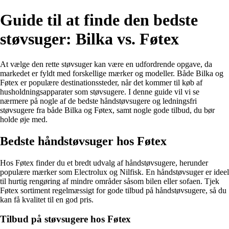
Guide til at finde den bedste
støvsuger: Bilka vs. Føtex
At vælge den rette støvsuger kan være en udfordrende opgave, da
markedet er fyldt med forskellige mærker og modeller. Både Bilka og
Føtex er populære destinationssteder, når det kommer til køb af
husholdningsapparater som støvsugere. I denne guide vil vi se
nærmere på nogle af de bedste håndstøvsugere og ledningsfri
støvsugere fra både Bilka og Føtex, samt nogle gode tilbud, du bør
holde øje med.
Bedste håndstøvsuger hos Føtex
Hos Føtex finder du et bredt udvalg af håndstøvsugere, herunder
populære mærker som Electrolux og Nilfisk. En håndstøvsuger er ideel
til hurtig rengøring af mindre områder såsom bilen eller sofaen. Tjek
Føtex sortiment regelmæssigt for gode tilbud på håndstøvsugere, så du
kan få kvalitet til en god pris.
Tilbud på støvsugere hos Føtex