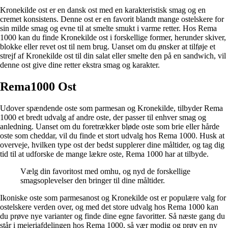
Kronekilde ost er en dansk ost med en karakteristisk smag og en
cremet konsistens. Denne ost er en favorit blandt mange ostelskere for
sin milde smag og evne til at smelte smukt i varme retter. Hos Rema
1000 kan du finde Kronekilde ost i forskellige former, herunder skiver,
blokke eller revet ost til nem brug. Uanset om du ønsker at tilføje et
strejf af Kronekilde ost til din salat eller smelte den på en sandwich, vil
denne ost give dine retter ekstra smag og karakter.
Rema1000 Ost
Udover spændende oste som parmesan og Kronekilde, tilbyder Rema
1000 et bredt udvalg af andre oste, der passer til enhver smag og
anledning. Uanset om du foretrækker bløde oste som brie eller hårde
oste som cheddar, vil du finde et stort udvalg hos Rema 1000. Husk at
overveje, hvilken type ost der bedst supplerer dine måltider, og tag dig
tid til at udforske de mange lækre oste, Rema 1000 har at tilbyde.
Vælg din favoritost med omhu, og nyd de forskellige
smagsoplevelser den bringer til dine måltider.
Ikoniske oste som parmesanost og Kronekilde ost er populære valg for
ostelskere verden over, og med det store udvalg hos Rema 1000 kan
du prøve nye varianter og finde dine egne favoritter. Så næste gang du
står i mejeriafdelingen hos Rema 1000, så vær modig og prøv en ny