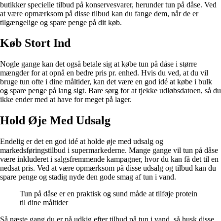
butikker specielle tilbud på konservesvarer, herunder tun på dåse. Ved
at være opmærksom på disse tilbud kan du fange dem, når de er
tilgængelige og spare penge på dit køb.
Køb Stort Ind
Nogle gange kan det også betale sig at købe tun på dåse i større
mængder for at opnå en bedre pris pr. enhed. Hvis du ved, at du vil
bruge tun ofte i dine måltider, kan det være en god idé at købe i bulk
og spare penge på lang sigt. Bare sørg for at tjekke udløbsdatoen, så du
ikke ender med at have for meget på lager.
Hold Øje Med Udsalg
Endelig er det en god idé at holde øje med udsalg og
markedsføringstilbud i supermarkederne. Mange gange vil tun på dåse
være inkluderet i salgsfremmende kampagner, hvor du kan få det til en
nedsat pris. Ved at være opmærksom på disse udsalg og tilbud kan du
spare penge og stadig nyde den gode smag af tun i vand.
Tun på dåse er en praktisk og sund måde at tilføje protein
til dine måltider
Så næste gang du er på udkig efter tilbud på tun i vand, så husk disse