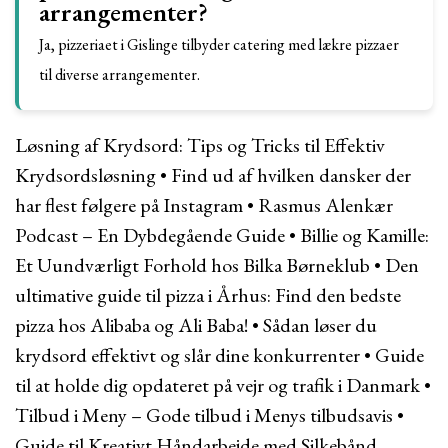
arrangementer?
Ja, pizzeriaet i Gislinge tilbyder catering med lækre pizzaer
til diverse arrangementer.
Løsning af Krydsord: Tips og Tricks til Effektiv
Krydsordsløsning
•
Find ud af hvilken dansker der
har flest følgere på Instagram
•
Rasmus Alenkær
Podcast – En Dybdegående Guide
•
Billie og Kamille:
Et Uundværligt Forhold hos Bilka Børneklub
•
Den
ultimative guide til pizza i Århus: Find den bedste
pizza hos Alibaba og Ali Baba!
•
Sådan løser du
krydsord effektivt og slår dine konkurrenter
•
Guide
til at holde dig opdateret på vejr og trafik i Danmark
•
Tilbud i Meny – Gode tilbud i Menys tilbudsavis
•
Guide til Kreativt Håndarbejde med Silkebånd,