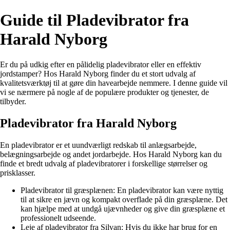
Guide til Pladevibrator fra
Harald Nyborg
Er du på udkig efter en pålidelig pladevibrator eller en effektiv
jordstamper? Hos Harald Nyborg finder du et stort udvalg af
kvalitetsværktøj til at gøre din havearbejde nemmere. I denne guide vil
vi se nærmere på nogle af de populære produkter og tjenester, de
tilbyder.
Pladevibrator fra Harald Nyborg
En pladevibrator er et uundværligt redskab til anlægsarbejde,
belægningsarbejde og andet jordarbejde. Hos Harald Nyborg kan du
finde et bredt udvalg af pladevibratorer i forskellige størrelser og
prisklasser.
Pladevibrator til græsplænen: En pladevibrator kan være nyttig
til at sikre en jævn og kompakt overflade på din græsplæne. Det
kan hjælpe med at undgå ujævnheder og give din græsplæne et
professionelt udseende.
Leje af pladevibrator fra Silvan: Hvis du ikke har brug for en