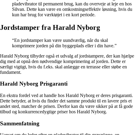
pladevibrator til permanent brug, kan du overveje at leje en hos
Silvan. Dette kan være en omkostningseffektiv løsning, hvis du
kun har brug for værktøjet i en kort periode.
Jordstamper fra Harald Nyborg
“En jordstamper kan være uundværlig, når du skal
komprimere jorden på din byggeplads eller i din have.”
Harald Nyborg tilbyder også et udvalg af jordstampere, der kan hjælpe
dig med at opnå den nødvendige komprimering af jorden. Dette er
særligt vigtigt, hvis du f.eks. skal anlægge en terrasse eller støbe en
fundament.
Harald Nyborg Prisgaranti
En ekstra fordel ved at handle hos Harald Nyborg er deres prisgaranti.
Dette betyder, at hvis du finder det samme produkt til en lavere pris et
andet sted, matcher de prisen. Derfor kan du være sikker på at få gode
tilbud og konkurrencedygtige priser hos Harald Nyborg.
Sammenfatning
Uanset om du leder efter en pladevibrator til din græsplæne, en