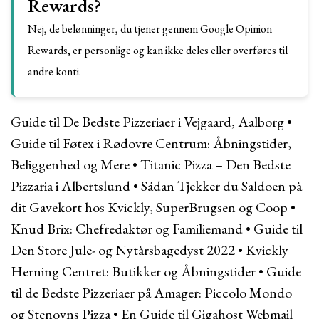
Rewards?
Nej, de belønninger, du tjener gennem Google Opinion
Rewards, er personlige og kan ikke deles eller overføres til
andre konti.
Guide til De Bedste Pizzeriaer i Vejgaard, Aalborg
•
Guide til Føtex i Rødovre Centrum: Åbningstider,
Beliggenhed og Mere
•
Titanic Pizza – Den Bedste
Pizzaria i Albertslund
•
Sådan Tjekker du Saldoen på
dit Gavekort hos Kvickly, SuperBrugsen og Coop
•
Knud Brix: Chefredaktør og Familiemand
•
Guide til
Den Store Jule- og Nytårsbagedyst 2022
•
Kvickly
Herning Centret: Butikker og Åbningstider
•
Guide
til de Bedste Pizzeriaer på Amager: Piccolo Mondo
og Stenovns Pizza
•
En Guide til Gigahost Webmail