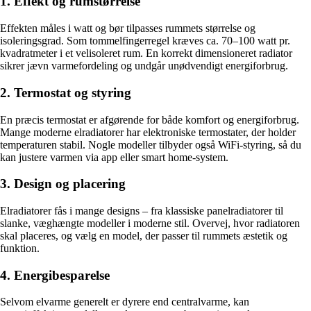
1. Effekt og rumstørrelse
Effekten måles i watt og bør tilpasses rummets størrelse og
isoleringsgrad. Som tommelfingerregel kræves ca. 70–100 watt pr.
kvadratmeter i et velisoleret rum. En korrekt dimensioneret radiator
sikrer jævn varmefordeling og undgår unødvendigt energiforbrug.
2. Termostat og styring
En præcis termostat er afgørende for både komfort og energiforbrug.
Mange moderne elradiatorer har elektroniske termostater, der holder
temperaturen stabil. Nogle modeller tilbyder også WiFi-styring, så du
kan justere varmen via app eller smart home-system.
3. Design og placering
Elradiatorer fås i mange designs – fra klassiske panelradiatorer til
slanke, væghængte modeller i moderne stil. Overvej, hvor radiatoren
skal placeres, og vælg en model, der passer til rummets æstetik og
funktion.
4. Energibesparelse
Selvom elvarme generelt er dyrere end centralvarme, kan