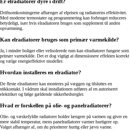
Er elradiatorer dyre i drift?
Driftsomkostningerne afhænger af elprisen og radiatorens effektivitet.
Med moderne termostater og programmering kan forbruget reduceres
betydeligt, især hvis elradiatoren bruges som supplement til anden
opvarmning.
Kan elradiatorer bruges som primær varmekilde?
Ja, i mindre boliger eller velisolerede rum kan elradiatorer fungere som
primær varmekilde. Det er dog vigtigt at dimensionere effekten korrekt
og vælge energieffektive modeller.
Hvordan installeres en elradiator?
De fleste elradiatorer kan monteres på væggen og tilsluttes en
stikkontakt. I vådrum skal installationen udføres af en autoriseret
elektriker og følge gældende sikkerhedsregler.
Hvad er forskellen på olie- og panelradiatorer?
Olie- og væskefyldte radiatorer holder længere på varmen og giver en
mere stabil temperatur, mens panelradiatorer varmer hurtigere op.
Valget afhænger af, om du prioriterer hurtig eller jævn varme.