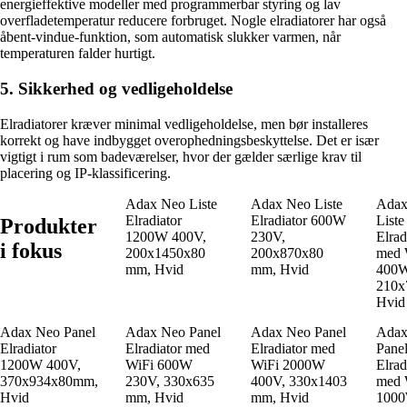
energieffektive modeller med programmerbar styring og lav
overfladetemperatur reducere forbruget. Nogle elradiatorer har også
åbent-vindue-funktion, som automatisk slukker varmen, når
temperaturen falder hurtigt.
5. Sikkerhed og vedligeholdelse
Elradiatorer kræver minimal vedligeholdelse, men bør installeres
korrekt og have indbygget overophedningsbeskyttelse. Det er især
vigtigt i rum som badeværelser, hvor der gælder særlige krav til
placering og IP-klassificering.
Adax Neo Liste
Adax Neo Liste
Adax
Elradiator
Elradiator 600W
Liste
Produkter
1200W 400V,
230V,
Elrad
i fokus
200x1450x80
200x870x80
med 
mm, Hvid
mm, Hvid
400W
210x
Hvid
Adax Neo Panel
Adax Neo Panel
Adax Neo Panel
Adax
Elradiator
Elradiator med
Elradiator med
Pane
1200W 400V,
WiFi 600W
WiFi 2000W
Elrad
370x934x80mm,
230V, 330x635
400V, 330x1403
med 
Hvid
mm, Hvid
mm, Hvid
100