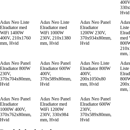
400V
330x
Hvid
Adax Neo Liste
Adax Neo Liste
Adax Neo Panel
Adax
Elradiator med
Elradiator med
Elradiator
Liste
WiFi 1400W
WiFi 1000W
1200W 230V,
Elrad
400V, 210x1760
230V, 210x1380
370x934x80mm,
med 
mm, Hvid
mm, Hvid
Hvid
800W
210x
mm, 
Adax Neo Panel
Adax Neo Panel
Adax Neo Liste
Adax
Elradiator 800W
Elradiator 600W
Elradiator 800W
Liste
230V,
400V,
400V,
Elrad
370x704x80mm,
370x589x80mm,
200x1050x80
800W
Hvid
Hvid
mm, Hvid
200x
mm, 
Adax Neo Panel
Adax Neo Panel
Adax Neo Panel
Elradiator
Elradiator med
Elradiator 600W
1000W 400V,
WiFi 1200W
230V,
370x762x80mm,
230V, 330x984
370x589x80mm,
Hvid
mm, Hvid
Hvid