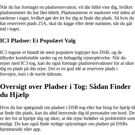
Når du har foretaget en pladsreservation, vil din billet vise dig, hvilket
pladsnummer du har fået tildelt. Pladsnumrene er markeret ved siden af
sæderne i toget, hvilket gør det let for dig at finde din plads. Så hvis du
har reserveret plads 25A, skal du kigge efter dette nummer, når du går
ind i toget.
IC3 Pladser: Et Populært Valg
IC3 togene er blandt de mest populære togtyper hos DSB, og de
tilbyder komfortable sæder og en behagelig rejseoplevelse. Når du
rejser med IC3 tog, kan du også foretage pladsreservationer for at sikre
dig en plads på din rejse. Det er en god idé at reservere plads i
forvejen, især i de travle tidsrum.
Oversigt over Pladser i Tog: Sådan Finder
du Hjælp
Hvis du har spørgsmål om pladser i DSB tog eller har brug for hjælp til
at finde din plads, kan du altid henvende dig til personalet om bord. De
er der for at hjælpe dig og sikre, at din rejse forløber så problemfrit som
muligt. Du kan også finde nyttige oplysninger om pladser på DSBs
hjemmeside eller app.