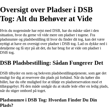
Oversigt over Pladser i DSB
Tog: Alt du Behøver at Vide
Hvis du nogensinde har rejst med DSB, har du måske stået i den
situation, hvor du gerne vil vide mere om pladser i togene. Fra
pladsnumre og pladsbestilling til hvor du finder dit tog, kan det være
nyttigt at have en oversigt over pladser i DSB tog. Lad os dykke ned i
detaljerne og få styr på alt det, du har brug for at vide om pladser i
DSB tog.
DSB Pladsbestilling: Sådan Fungerer Det
DSB tilbyder en nem og bekvem pladsbestillingstjeneste, som gør det
muligt for dig at reservere din plads på forhånd. Når du køber din
billet, har du ofte mulighed for at tilføje en pladsreservation mod et
tillægsgebyr. På den måde undgår du at skulle lede efter en ledig plads,
når du stiger ombord på toget.
Pladsnumre i DSB Tog: Hvordan Finder Du Din
Plads?