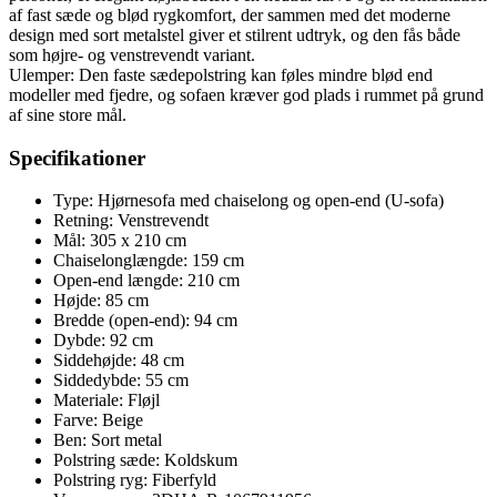
af fast sæde og blød rygkomfort, der sammen med det moderne
design med sort metalstel giver et stilrent udtryk, og den fås både
som højre- og venstrevendt variant.
Ulemper: Den faste sædepolstring kan føles mindre blød end
modeller med fjedre, og sofaen kræver god plads i rummet på grund
af sine store mål.
Specifikationer
Type: Hjørnesofa med chaiselong og open-end (U-sofa)
Retning: Venstrevendt
Mål: 305 x 210 cm
Chaiselonglængde: 159 cm
Open-end længde: 210 cm
Højde: 85 cm
Bredde (open-end): 94 cm
Dybde: 92 cm
Siddehøjde: 48 cm
Siddedybde: 55 cm
Materiale: Fløjl
Farve: Beige
Ben: Sort metal
Polstring sæde: Koldskum
Polstring ryg: Fiberfyld