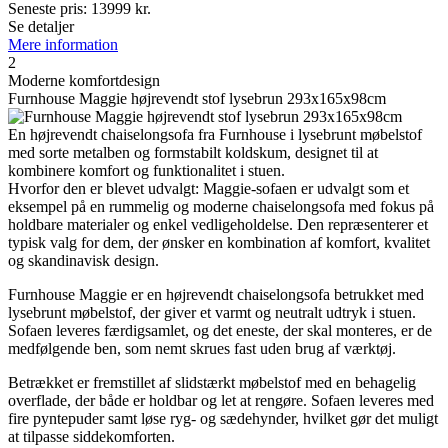
Seneste pris:
13999
kr.
Se detaljer
Mere information
2
Moderne komfortdesign
Furnhouse Maggie højrevendt stof lysebrun 293x165x98cm
En højrevendt chaiselongsofa fra Furnhouse i lysebrunt møbelstof
med sorte metalben og formstabilt koldskum, designet til at
kombinere komfort og funktionalitet i stuen.
Hvorfor den er blevet udvalgt: Maggie-sofaen er udvalgt som et
eksempel på en rummelig og moderne chaiselongsofa med fokus på
holdbare materialer og enkel vedligeholdelse. Den repræsenterer et
typisk valg for dem, der ønsker en kombination af komfort, kvalitet
og skandinavisk design.
Furnhouse Maggie er en højrevendt chaiselongsofa betrukket med
lysebrunt møbelstof, der giver et varmt og neutralt udtryk i stuen.
Sofaen leveres færdigsamlet, og det eneste, der skal monteres, er de
medfølgende ben, som nemt skrues fast uden brug af værktøj.
Betrækket er fremstillet af slidstærkt møbelstof med en behagelig
overflade, der både er holdbar og let at rengøre. Sofaen leveres med
fire pyntepuder samt løse ryg- og sædehynder, hvilket gør det muligt
at tilpasse siddekomforten.