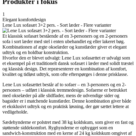
Produkter i fokus
1
Elegant komfortdesign
Lene Lux sofasæt 3+2 pers. - Sort læder - Flere varianter
Et klassisk sofasæt bestående af en 3-personers og en 2-personers
sofa i sort læder med stel i enten ubehandlet eg eller lakeret bøg.
Kombinationen af ægte okselæder og kunstlæder giver et elegant
udtryk og en holdbar konstruktion.
Hvorfor den er blevet udvalgt: Lene Lux sofasættet er udvalgt som
et eksempel på et traditionelt dansk sofasæt i læder med solidt træstel
og klassisk design. Det repræsenterer en kombination af komfort,
kvalitet og tidløst udtryk, som ofte efterspørges i denne prisklasse.
Lene Lux sofasættet består af to sofaer – en 3-personers og en 2-
personers – udført i klassisk tremmedesign. Sofaerne er betrukket
med okselæder på alle slidflader, mens de udvendige sider og
bagsider er i matchende kunstlæder. Denne kombination giver både
et eksklusivt udtryk og en praktisk løsning, der gør sættet lettere at
vedligeholde.
Sædehynderne er polstret med 38 kg koldskum, som giver en fast og
støttende siddekomfort. Ryghynderne er opbygget som en
sandwich-konstruktion med en kerne af 24 kg koldskum omgivet af