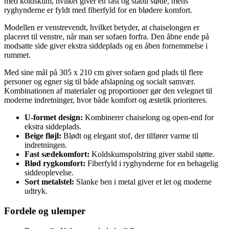
med koldskum, hvilket giver en fast og stabil støtte, mens
ryghynderne er fyldt med fiberfyld for en blødere komfort.
Modellen er venstrevendt, hvilket betyder, at chaiselongen er
placeret til venstre, når man ser sofaen forfra. Den åbne ende på
modsatte side giver ekstra siddeplads og en åben fornemmelse i
rummet.
Med sine mål på 305 x 210 cm giver sofaen god plads til flere
personer og egner sig til både afslapning og socialt samvær.
Kombinationen af materialer og proportioner gør den velegnet til
moderne indretninger, hvor både komfort og æstetik prioriteres.
U-formet design:
Kombinerer chaiselong og open-end for
ekstra siddeplads.
Beige fløjl:
Blødt og elegant stof, der tilfører varme til
indretningen.
Fast sædekomfort:
Koldskumspolstring giver stabil støtte.
Blød rygkomfort:
Fiberfyld i ryghynderne for en behagelig
siddeoplevelse.
Sort metalstel:
Slanke ben i metal giver et let og moderne
udtryk.
Fordele og ulemper