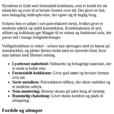
Hynderne er fyldt med formstabilt koldskum, som er kendt for sin
elasticitet og evne til at bevare formen over tid. Det giver en fast,
men behagelig siddeoplevelse, der egner sig til daglig brug.
Sofaens ben er udført i sort pulverlakeret metal, hvilket giver et
moderne udtryk og stabil konstruktion. Kombinationen af stof,
stålstel og koldskum gør Maggie til en robust og funktionel sofa, der
passer ind i mange boligindretninger.
Vedligeholdelsen er enkel – sofaen kan støvsuges med en børste på
mundstykket, og pletter fjernes bedst med en opvredet klud, hvor
man børster med fibrenes retning.
Lysebrunt møbelstof:
Slidstærkt og behageligt materiale, der
er nemt at holde rent.
Formstabilt koldskum:
Giver god støtte og bevarer formen
over tid.
Sorte metalben:
Pulverlakeret stålben, der sikrer stabilitet og
et moderne udtryk.
Nem montering:
Benene skrues på uden brug af værktøj.
Rummelig chaiselong:
Giver ekstra komfort og plads til
afslapning.
Fordele og ulemper