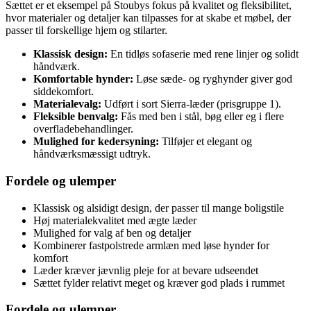
Sættet er et eksempel på Stoubys fokus på kvalitet og fleksibilitet,
hvor materialer og detaljer kan tilpasses for at skabe et møbel, der
passer til forskellige hjem og stilarter.
Klassisk design:
En tidløs sofaserie med rene linjer og solidt
håndværk.
Komfortable hynder:
Løse sæde- og ryghynder giver god
siddekomfort.
Materialevalg:
Udført i sort Sierra-læder (prisgruppe 1).
Fleksible benvalg:
Fås med ben i stål, bøg eller eg i flere
overfladebehandlinger.
Mulighed for kedersyning:
Tilføjer et elegant og
håndværksmæssigt udtryk.
Fordele og ulemper
Klassisk og alsidigt design, der passer til mange boligstile
Høj materialekvalitet med ægte læder
Mulighed for valg af ben og detaljer
Kombinerer fastpolstrede armlæn med løse hynder for
komfort
Læder kræver jævnlig pleje for at bevare udseendet
Sættet fylder relativt meget og kræver god plads i rummet
Fordele og ulemper