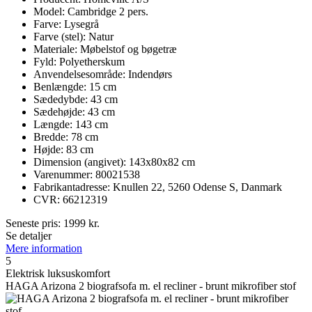
Model: Cambridge 2 pers.
Farve: Lysegrå
Farve (stel): Natur
Materiale: Møbelstof og bøgetræ
Fyld: Polyetherskum
Anvendelsesområde: Indendørs
Benlængde: 15 cm
Sædedybde: 43 cm
Sædehøjde: 43 cm
Længde: 143 cm
Bredde: 78 cm
Højde: 83 cm
Dimension (angivet): 143x80x82 cm
Varenummer: 80021538
Fabrikantadresse: Knullen 22, 5260 Odense S, Danmark
CVR: 66212319
Seneste pris:
1999
kr.
Se detaljer
Mere information
5
Elektrisk luksuskomfort
HAGA Arizona 2 biografsofa m. el recliner - brunt mikrofiber stof