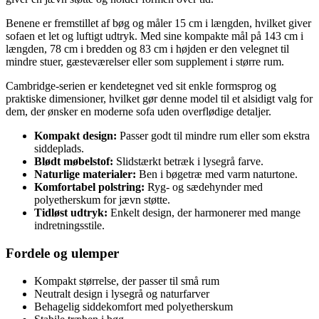
Benene er fremstillet af bøg og måler 15 cm i længden, hvilket giver
sofaen et let og luftigt udtryk. Med sine kompakte mål på 143 cm i
længden, 78 cm i bredden og 83 cm i højden er den velegnet til
mindre stuer, gæsteværelser eller som supplement i større rum.
Cambridge-serien er kendetegnet ved sit enkle formsprog og
praktiske dimensioner, hvilket gør denne model til et alsidigt valg for
dem, der ønsker en moderne sofa uden overflødige detaljer.
Kompakt design:
Passer godt til mindre rum eller som ekstra
siddeplads.
Blødt møbelstof:
Slidstærkt betræk i lysegrå farve.
Naturlige materialer:
Ben i bøgetræ med varm naturtone.
Komfortabel polstring:
Ryg- og sædehynder med
polyetherskum for jævn støtte.
Tidløst udtryk:
Enkelt design, der harmonerer med mange
indretningsstile.
Fordele og ulemper
Kompakt størrelse, der passer til små rum
Neutralt design i lysegrå og naturfarver
Behagelig siddekomfort med polyetherskum