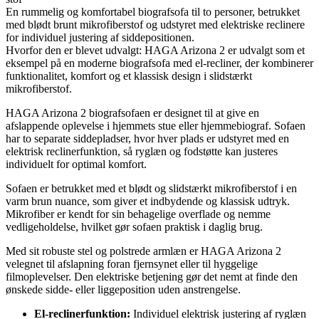
En rummelig og komfortabel biografsofa til to personer, betrukket
med blødt brunt mikrofiberstof og udstyret med elektriske reclinere
for individuel justering af siddepositionen.
Hvorfor den er blevet udvalgt: HAGA Arizona 2 er udvalgt som et
eksempel på en moderne biografsofa med el-recliner, der kombinerer
funktionalitet, komfort og et klassisk design i slidstærkt
mikrofiberstof.
HAGA Arizona 2 biografsofaen er designet til at give en
afslappende oplevelse i hjemmets stue eller hjemmebiograf. Sofaen
har to separate siddepladser, hvor hver plads er udstyret med en
elektrisk reclinerfunktion, så ryglæn og fodstøtte kan justeres
individuelt for optimal komfort.
Sofaen er betrukket med et blødt og slidstærkt mikrofiberstof i en
varm brun nuance, som giver et indbydende og klassisk udtryk.
Mikrofiber er kendt for sin behagelige overflade og nemme
vedligeholdelse, hvilket gør sofaen praktisk i daglig brug.
Med sit robuste stel og polstrede armlæn er HAGA Arizona 2
velegnet til afslapning foran fjernsynet eller til hyggelige
filmoplevelser. Den elektriske betjening gør det nemt at finde den
ønskede sidde- eller liggeposition uden anstrengelse.
El-reclinerfunktion:
Individuel elektrisk justering af ryglæn