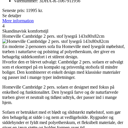
Varenummer: 3DHA-R-1067911956
Seneste pris:
11995
kr.
Se detaljer
Mere information
4
Skandinavisk komfortstijl
Homeville Cambridge 2 pers. stof lysegrå 143x80x82cm
En moderne 2-personers sofa fra Homeville med lysegråt møbelstof,
træben i naturfarve og polstring af polyetherskum, der giver en
behagelig siddekomfort i et stilrent design.
Hvorfor den er blevet udvalgt: Cambridge 2 pers. sofaen er udvalgt
som et eksempel på en kompakt og prisvenlig stofsofa til mindre
boliger. Den kombinerer et enkelt design med klassiske materialer
og passer ind i mange typer indretninger.
Homeville Cambridge 2 pers. sofaen er designet med fokus på
enkelhed og funktionalitet. Den lysegrå farve og de naturfarvede
træben giver et neutralt og tidløst udtryk, der passer ind i mange
hjem.
Sofaen er betrukket med et blødt og slidstærkt møbelstof, som gør
den behagelig at sidde i og nem at vedligeholde. Rygpuder og
siddehynder er fyldt med polyetherskum, et fleksibelt materiale, der
giver en jævn støtte og holder formen over tid.