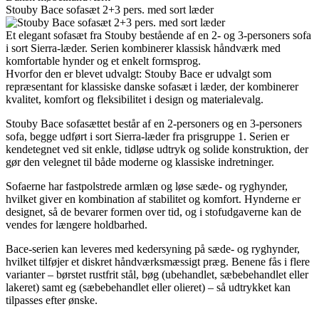
Stouby Bace sofasæt 2+3 pers. med sort læder
Et elegant sofasæt fra Stouby bestående af en 2- og 3-personers sofa
i sort Sierra-læder. Serien kombinerer klassisk håndværk med
komfortable hynder og et enkelt formsprog.
Hvorfor den er blevet udvalgt: Stouby Bace er udvalgt som
repræsentant for klassiske danske sofasæt i læder, der kombinerer
kvalitet, komfort og fleksibilitet i design og materialevalg.
Stouby Bace sofasættet består af en 2-personers og en 3-personers
sofa, begge udført i sort Sierra-læder fra prisgruppe 1. Serien er
kendetegnet ved sit enkle, tidløse udtryk og solide konstruktion, der
gør den velegnet til både moderne og klassiske indretninger.
Sofaerne har fastpolstrede armlæn og løse sæde- og ryghynder,
hvilket giver en kombination af stabilitet og komfort. Hynderne er
designet, så de bevarer formen over tid, og i stofudgaverne kan de
vendes for længere holdbarhed.
Bace-serien kan leveres med kedersyning på sæde- og ryghynder,
hvilket tilføjer et diskret håndværksmæssigt præg. Benene fås i flere
varianter – børstet rustfrit stål, bøg (ubehandlet, sæbebehandlet eller
lakeret) samt eg (sæbebehandlet eller olieret) – så udtrykket kan
tilpasses efter ønske.