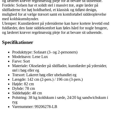
og læderet kræver regelmæssig pleje for at bevare sit udseende.
Fordele: Sofaen har et solidt stel i massivt træ, ægte læder på
slidfladerne for høj holdbarhed, et klassisk og tidløst design,
mulighed for at vælge træsort samt en komfortabel siddeoplevelse
med koldskumshynder.
Ulemper: Kunstlæderet på ydersiderne kan have kortere levetid end
fuldlæder, den faste siddekomfort kan føles hård for nogle brugere,
og læderet kræver regelmæssig pleje for at bevare sit udseende.
Specifikationer
Produkttype: Sofasæt (3- og 2-personers)
Modelnavn: Lene Lux
Farve: Sort
Materiale: Okselæder på slidflader, kunstlæder på ydersider,
stel i bøg eller eg
Træsort: Lakeret bøg eller ubehandlet eg
Længde: 142 cm (2-pers.) / 196 cm (3-pers.)
Højde: 82 cm
Dybde: 78 cm
Siddehøjde: 48 cm
Polstring: 38 kg koldskum i sæde, 24/20 kg sandwichskum i
ryg
Varenummer: 99206278-LB