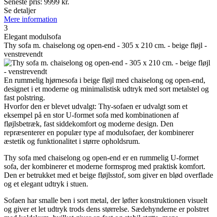
Seneste pris:
9999
kr.
Se detaljer
Mere information
3
Elegant modulsofa
Thy sofa m. chaiselong og open-end - 305 x 210 cm. - beige fløjl -
venstrevendt
En rummelig hjørnesofa i beige fløjl med chaiselong og open-end,
designet i et moderne og minimalistisk udtryk med sort metalstel og
fast polstring.
Hvorfor den er blevet udvalgt: Thy-sofaen er udvalgt som et
eksempel på en stor U-formet sofa med kombinationen af
fløjlsbetræk, fast siddekomfort og moderne design. Den
repræsenterer en populær type af modulsofaer, der kombinerer
æstetik og funktionalitet i større opholdsrum.
Thy sofa med chaiselong og open-end er en rummelig U-formet
sofa, der kombinerer et moderne formsprog med praktisk komfort.
Den er betrukket med et beige fløjlsstof, som giver en blød overflade
og et elegant udtryk i stuen.
Sofaen har smalle ben i sort metal, der løfter konstruktionen visuelt
og giver et let udtryk trods dens størrelse. Sædehynderne er polstret