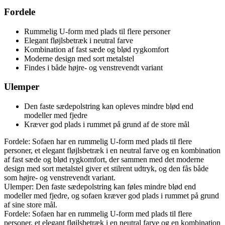
Fordele
Rummelig U-form med plads til flere personer
Elegant fløjlsbetræk i neutral farve
Kombination af fast sæde og blød rygkomfort
Moderne design med sort metalstel
Findes i både højre- og venstrevendt variant
Ulemper
Den faste sædepolstring kan opleves mindre blød end
modeller med fjedre
Kræver god plads i rummet på grund af de store mål
Fordele: Sofaen har en rummelig U-form med plads til flere
personer, et elegant fløjlsbetræk i en neutral farve og en kombination
af fast sæde og blød rygkomfort, der sammen med det moderne
design med sort metalstel giver et stilrent udtryk, og den fås både
som højre- og venstrevendt variant.
Ulemper: Den faste sædepolstring kan føles mindre blød end
modeller med fjedre, og sofaen kræver god plads i rummet på grund
af sine store mål.
Fordele: Sofaen har en rummelig U-form med plads til flere
personer, et elegant fløjlsbetræk i en neutral farve og en kombination