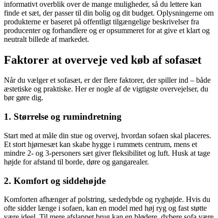
informativt overblik over de mange muligheder, så du lettere kan
finde et sæt, der passer til din bolig og dit budget. Oplysningerne om
produkterne er baseret på offentligt tilgængelige beskrivelser fra
producenter og forhandlere og er opsummeret for at give et klart og
neutralt billede af markedet.
Faktorer at overveje ved køb af sofasæt
Når du vælger et sofasæt, er der flere faktorer, der spiller ind – både
æstetiske og praktiske. Her er nogle af de vigtigste overvejelser, du
bør gøre dig.
1. Størrelse og rumindretning
Start med at måle din stue og overvej, hvordan sofaen skal placeres.
Et stort hjørnesæt kan skabe hygge i rummets centrum, mens et
mindre 2- og 3-personers sæt giver fleksibilitet og luft. Husk at tage
højde for afstand til borde, døre og gangarealer.
2. Komfort og siddehøjde
Komforten afhænger af polstring, sædedybde og ryghøjde. Hvis du
ofte sidder længe i sofaen, kan en model med høj ryg og fast støtte
være ideel. Til mere afslappet brug kan en blødere, dybere sofa være