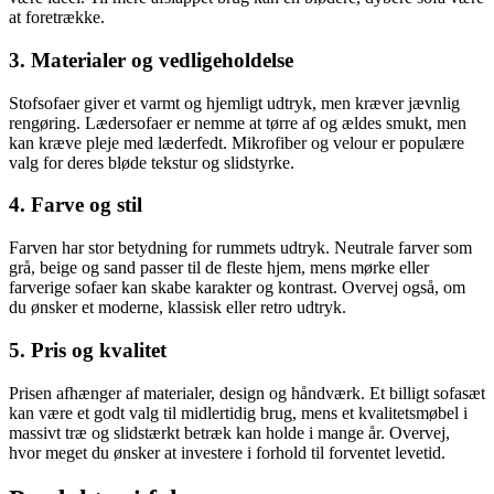
at foretrække.
3. Materialer og vedligeholdelse
Stofsofaer giver et varmt og hjemligt udtryk, men kræver jævnlig
rengøring. Lædersofaer er nemme at tørre af og ældes smukt, men
kan kræve pleje med læderfedt. Mikrofiber og velour er populære
valg for deres bløde tekstur og slidstyrke.
4. Farve og stil
Farven har stor betydning for rummets udtryk. Neutrale farver som
grå, beige og sand passer til de fleste hjem, mens mørke eller
farverige sofaer kan skabe karakter og kontrast. Overvej også, om
du ønsker et moderne, klassisk eller retro udtryk.
5. Pris og kvalitet
Prisen afhænger af materialer, design og håndværk. Et billigt sofasæt
kan være et godt valg til midlertidig brug, mens et kvalitetsmøbel i
massivt træ og slidstærkt betræk kan holde i mange år. Overvej,
hvor meget du ønsker at investere i forhold til forventet levetid.