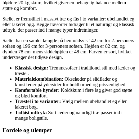
blødere 20 kg skum, hvilket giver en behagelig balance mellem
støtte og komfort.
Stellet er fremstillet i massivt træ og fås i to varianter: ubehandlet eg
eller lakeret bøg. Begge træsorter bidrager til et naturligt og klassisk
udtryk, der passer ind i mange typer indretninger.
Sættet har en samlet længde på henholdsvis 142 cm for 2-personers
sofaen og 196 cm for 3-personers sofaen. Højden er 82 cm, og
dybden 78 cm, mens siddehøjden er 48 cm. Farven er sort, hvilket
understreger det tidløse design.
Klassisk design:
Tremmesofaer i traditionel stil med læder og
træstel.
Materialekombination:
Okselæder på slidflader og
kunstlæder på ydersider for holdbarhed og prisvenlighed.
Komfortable hynder:
Koldskum i flere lag giver god støtte
og blød komfort.
Træstel i to varianter:
Vælg mellem ubehandlet eg eller
lakeret bøg.
Tidløst udtryk:
Sort læder og naturligt træ passer ind i
mange boligstile.
Fordele og ulemper