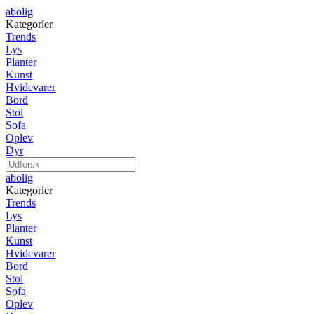
abolig
Kategorier
Trends
Lys
Planter
Kunst
Hvidevarer
Bord
Stol
Sofa
Oplev
Dyr
abolig
Kategorier
Trends
Lys
Planter
Kunst
Hvidevarer
Bord
Stol
Sofa
Oplev