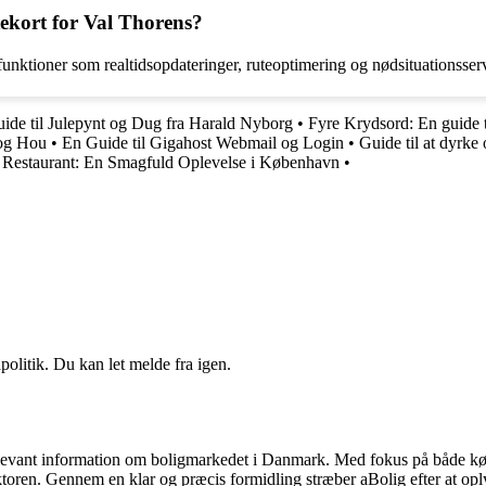
tekort for Val Thorens?
funktioner som realtidsopdateringer, ruteoptimering og nødsituationsserv
ide til Julepynt og Dug fra Harald Nyborg
•
Fyre Krydsord: En guide t
 og Hou
•
En Guide til Gigahost Webmail og Login
•
Guide til at dyrke
Restaurant: En Smagfuld Oplevelse i København
•
politik. Du kan let melde fra igen.
elevant information om boligmarkedet i Danmark. Med fokus på både køber
ektoren. Gennem en klar og præcis formidling stræber aBolig efter at o