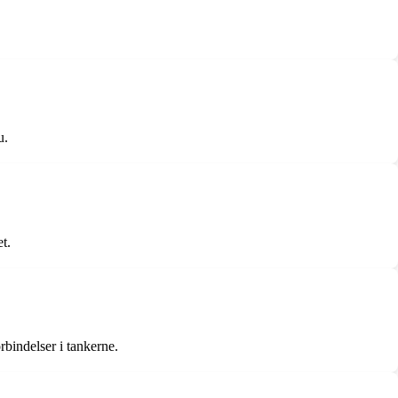
u.
t.
rbindelser i tankerne.