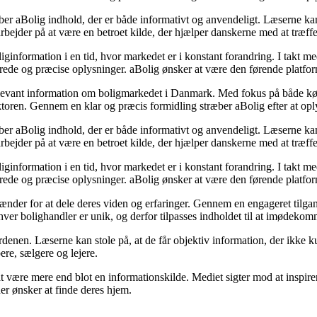
 aBolig indhold, der er både informativt og anvendeligt. Læserne kan fin
 arbejder på at være en betroet kilde, der hjælper danskerne med at træff
ginformation i en tid, hvor markedet er i konstant forandring. I takt med
rede og præcise oplysninger. aBolig ønsker at være den førende platform,
elevant information om boligmarkedet i Danmark. Med fokus på både køber
ektoren. Gennem en klar og præcis formidling stræber aBolig efter at o
 aBolig indhold, der er både informativt og anvendeligt. Læserne kan fin
 arbejder på at være en betroet kilde, der hjælper danskerne med at træff
ginformation i en tid, hvor markedet er i konstant forandring. I takt med
rede og præcise oplysninger. aBolig ønsker at være den førende platform,
ænder for at dele deres viden og erfaringer. Gennem en engageret tilgang
 hver bolighandler er unik, og derfor tilpasses indholdet til at imødeko
rdenen. Læserne kan stole på, at de får objektiv information, der ikke k
ere, sælgere og lejere.
være mere end blot en informationskilde. Mediet sigter mod at inspirer
 der ønsker at finde deres hjem.