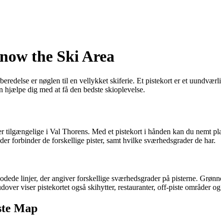
Know the Ski Area
rberedelse er nøglen til en vellykket skiferie. Et pistekort er et uundvær
n hjælpe dig med at få den bedste skioplevelse.
 der er tilgængelige i Val Thorens. Med et pistekort i hånden kan du nemt
e der forbinder de forskellige pister, samt hvilke sværhedsgrader de har.
odede linjer, der angiver forskellige sværhedsgrader på pisterne. Grønne
dover viser pistekortet også skihytter, restauranter, off-piste områder o
ste Map