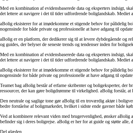
Med en kombination af evidensbaserede data og eksperters indsigt, skaber
det lettere at navigere i det til tider udfordrende boliglandskab. Mediet
aBolig eksisterer for at imødekomme et stigende behov for pålidelig boli
nogensinde for både private og professionelle at have adgang til opdate
aBolig er en platform, der dedikerer sig til at levere dybdegående og r
og guides, der belyser de seneste trends og tendenser inden for boligs
Med en kombination af evidensbaserede data og eksperters indsigt, skaber
det lettere at navigere i det til tider udfordrende boliglandskab. Mediet
aBolig eksisterer for at imødekomme et stigende behov for pålidelig boli
nogensinde for både private og professionelle at have adgang til opdate
Teamet bag aBolig består af erfarne skribenter og boligeksperter, der br
ressourcer, der kan gøre boligdrømme til virkelighed. aBolig forstår, at
Den neutrale og saglige tone gør aBolig til en troværdig aktør i boligve
bedre forståelse af boligmarkedet, hvilket i sidste ende gavner både køb
Ved at kombinere relevant viden med brugervenlighed, ønsker aBolig at 
befinder sig i deres boligrejse. aBolig er her for at guide og støtte alle,
Del glæden