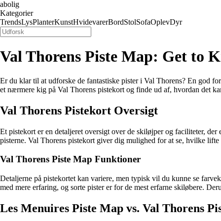
abolig
Kategorier
Trends
Lys
Planter
Kunst
Hvidevarer
Bord
Stol
Sofa
Oplev
Dyr
Val Thorens Piste Map: Get to 
Er du klar til at udforske de fantastiske pister i Val Thorens? En god fo
et nærmere kig på Val Thorens pistekort og finde ud af, hvordan det ka
Val Thorens Pistekort Oversigt
Et pistekort er en detaljeret oversigt over de skiløjper og faciliteter,
pisterne. Val Thorens pistekort giver dig mulighed for at se, hvilke lift
Val Thorens Piste Map Funktioner
Detaljerne på pistekortet kan variere, men typisk vil du kunne se farvek
med mere erfaring, og sorte pister er for de mest erfarne skiløbere. Deru
Les Menuires Piste Map vs. Val Thorens Pi