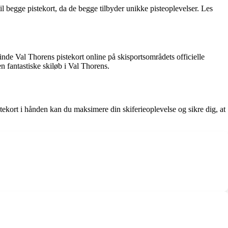
l begge pistekort, da de begge tilbyder unikke pisteoplevelser. Les
finde Val Thorens pistekort online på skisportsområdets officielle
en fantastiske skiløb i Val Thorens.
stekort i hånden kan du maksimere din skiferieoplevelse og sikre dig, at