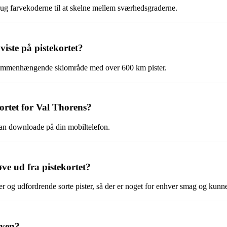
g brug farvekoderne til at skelne mellem sværhedsgraderne.
iste på pistekortet?
te sammenhængende skiområde med over 600 km pister.
ortet for Val Thorens?
u kan downloade på din mobiltelefon.
øve ud fra pistekortet?
ster og udfordrende sorte pister, så der er noget for enhver smag og kunn
byen?