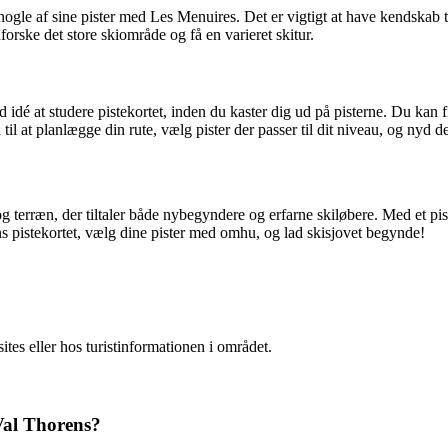
ogle af sine pister med Les Menuires. Det er vigtigt at have kendskab ti
rske det store skiområde og få en varieret skitur.
d idé at studere pistekortet, inden du kaster dig ud på pisterne. Du kan 
til at planlægge din rute, vælg pister der passer til dit niveau, og nyd d
og terræn, der tiltaler både nybegyndere og erfarne skiløbere. Med et pi
ns pistekortet, vælg dine pister med omhu, og lad skisjovet begynde!
ites eller hos turistinformationen i området.
Val Thorens?