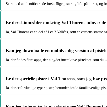
Start med at identificere de forskellige pister og lifte på kortet, o
Er der skiområder omkring Val Thorens udover de v
Ja, Val Thorens er en del af Les 3 Vallées, som er verdens størs
Kan jeg downloade en mobilvenlig version af pistek
Ja, der findes flere apps, der tilbyder interaktive pistekort, som d
Er der specielle pister i Val Thorens, som jeg bør pr
Ja, der er forskellige typer pister, herunder brede familievenlige pi
Kan jeg købe et trykt pistekort over Val Thorens i 