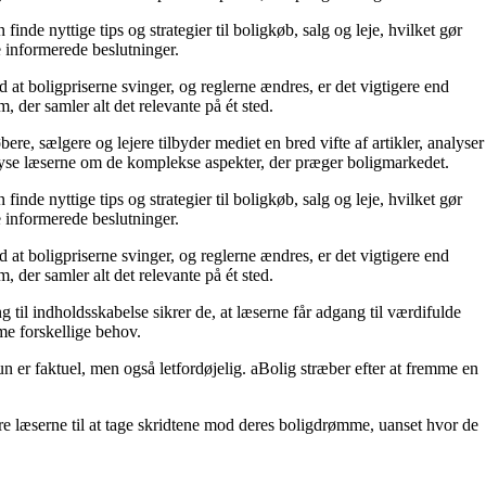
de nyttige tips og strategier til boligkøb, salg og leje, hvilket gør
e informerede beslutninger.
 at boligpriserne svinger, og reglerne ændres, er det vigtigere end
 der samler alt det relevante på ét sted.
e, sælgere og lejere tilbyder mediet en bred vifte af artikler, analyser
plyse læserne om de komplekse aspekter, der præger boligmarkedet.
de nyttige tips og strategier til boligkøb, salg og leje, hvilket gør
e informerede beslutninger.
 at boligpriserne svinger, og reglerne ændres, er det vigtigere end
 der samler alt det relevante på ét sted.
 til indholdsskabelse sikrer de, at læserne får adgang til værdifulde
mme forskellige behov.
un er faktuel, men også letfordøjelig. aBolig stræber efter at fremme en
e læserne til at tage skridtene mod deres boligdrømme, uanset hvor de