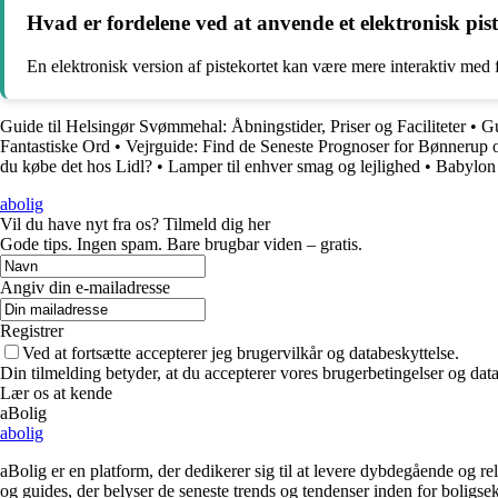
Hvad er fordelene ved at anvende et elektronisk pis
En elektronisk version af pistekortet kan være mere interaktiv med 
Guide til Helsingør Svømmehal: Åbningstider, Priser og Faciliteter
•
Gu
Fantastiske Ord
•
Vejrguide: Find de Seneste Prognoser for Bønnerup
du købe det hos Lidl?
•
Lamper til enhver smag og lejlighed
•
Babylon 
abolig
Vil du have nyt fra os? Tilmeld dig her
Gode tips. Ingen spam. Bare brugbar viden – gratis.
Angiv din e-mailadresse
Registrer
Ved at fortsætte accepterer jeg brugervilkår og databeskyttelse.
Din tilmelding betyder, at du accepterer vores brugerbetingelser og data
Lær os at kende
aBolig
abolig
aBolig er en platform, der dedikerer sig til at levere dybdegående og r
og guides, der belyser de seneste trends og tendenser inden for boligs