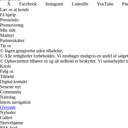
X
Facebook
Instagram
LinkedIn
YouTube
Pin
Lær os at kende
Få hjælp
Presseinfo
Promovering
Min side
Mailnyt
Partnerskaber
Tip os
© Ingen gengivelse uden tilladelse.
© Alle rettigheder forbeholdes. Vi modtager muligvis en andel af salget,
© Ophavsretten tilhører os og alt indhold er beskyttet. Vi samarbejder 
Kreds
Følg os
Tilmeld
Digital kontakt
Seneste nyt
Community
Nabolag
Intern navigation
Oversigt
Nyheder
Galleri
Skrivehjørne
RSS-feed