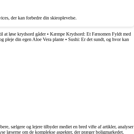
ices, der kan forbedre din skieoplevelse.
il at løse krydsord gåder
•
Kæmpe Krydsord: Et Fænomen Fyldt med
 og pleje din egen Aloe Vera plante
•
Sushi: Er det sundt, og hvor kan
e, sælgere og lejere tilbyder mediet en bred vifte af artikler, analyser
plyse læserne om de komplekse aspekter, der præger boligmarkedet.