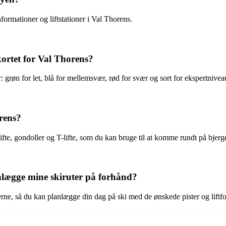
nformationer og liftstationer i Val Thorens.
ortet for Val Thorens?
 grøn for let, blå for mellemsvær, rød for svær og sort for ekspertnivea
orens?
lifte, gondoller og T-lifte, som du kan bruge til at komme rundt på bjerge
anlægge mine skiruter på forhånd?
erne, så du kan planlægge din dag på ski med de ønskede pister og liftfo