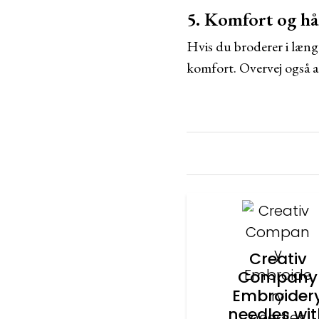
5. Komfort og hå
Hvis du broderer i læng
komfort. Overvej også at 
Creativ
Company
Embroider
needles wi