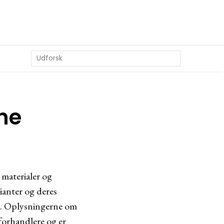
ene
 materialer og
rianter og deres
er. Oplysningerne om
 forhandlere og er