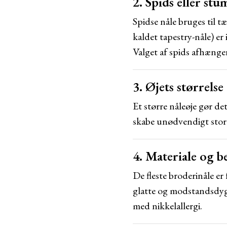
2. Spids eller st
Spidse nåle bruges til 
kaldet tapestry-nåle) er 
Valget af spids afhænger
3. Øjets størrelse
Et større nåleøje gør det
skabe unødvendigt store 
4. Materiale og 
De fleste broderinåle er
glatte og modstandsdygt
med nikkelallergi.