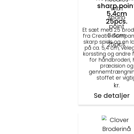
sharp poin
5.4cm
25pcs.
Et sæt med 25 brod
fra Creativ Compa
skarp spids og en 
på ca. 5,4 cm, veleg
korssting og andre
for håndbroderi, 
præcision og
gennemtrængnin
stoffet er vigti
kr.
Se detaljer