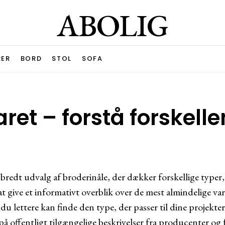
ABOLIG
RER
BORD
STOL
SOFA
aret – forstå forskell
bredt udvalg af broderinåle, der dækker forskellige typer,
 at give et informativt overblik over de mest almindelige va
du lettere kan finde den type, der passer til dine projekt
å offentligt tilgængelige beskrivelser fra producenter og