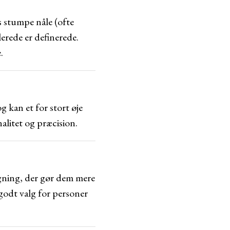
s stumpe nåle (ofte
llerede er definerede.
.
og kan et for stort øje
alitet og præcision.
lægning, der gør dem mere
godt valg for personer