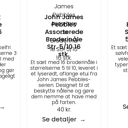
k
John James
e
Pebbles
6
Assorterede
S
Broderinåle
Str. 5/10 16
elfri
Et sæt
lserne 3
stk.
sølvf
tål med
vele
Et sæt med 16 broderinåle i
der
typer
størrelserne 5 til 10, leveret i
og gør
st
et lyserødt, aflange etui fra
geligt
John James Pebbles-
serien. Designet til at
beskytte nålene og gøre
dem nemme at have med
på farten.
S
40
kr.
Se detaljer