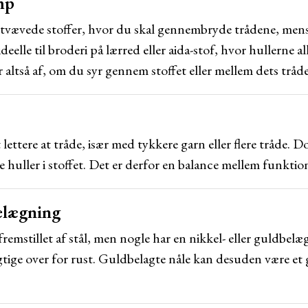
ump
tætvævede stoffer, hvor du skal gennembryde trådene, men
ideelle til broderi på lærred eller aida-stof, hvor hullerne a
 altså af, om du syr gennem stoffet eller mellem dets tråde
 lettere at tråde, især med tykkere garn eller flere tråde. D
huller i stoffet. Det er derfor en balance mellem funktion
belægning
 fremstillet af stål, men nogle har en nikkel- eller guldbe
ige over for rust. Guldbelagte nåle kan desuden være et 