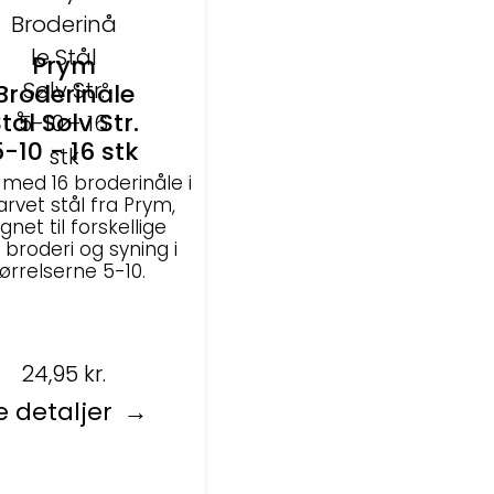
Prym
Broderinåle
tål Sølv Str.
5-10 - 16 stk
 med 16 broderinåle i
arvet stål fra Prym,
gnet til forskellige
 broderi og syning i
ørrelserne 5-10.
24,95
kr.
e detaljer