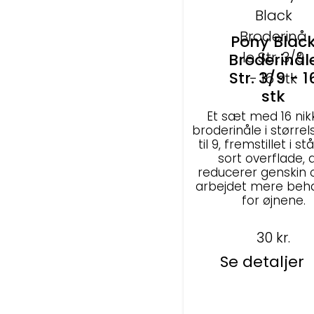
Pony Blac
Broderinål
Str. 3/9 - 1
stk
Et sæt med 16 nikk
broderinåle i større
til 9, fremstillet i s
sort overflade, 
reducerer genskin 
arbejdet mere beha
for øjnene.
30
kr.
Se detaljer