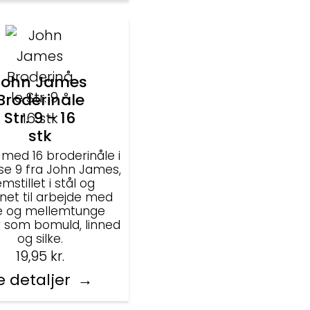
John James
Broderinåle
Str. 9 - 16
stk
 med 16 broderinåle i
lse 9 fra John James,
emstillet i stål og
net til arbejde med
te og mellemtunge
r som bomuld, linned
og silke.
19,95
kr.
e detaljer