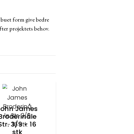
 buet form give bedre
efter projektets behov.
John James
Broderinåle
Str. 3/9 - 16
stk