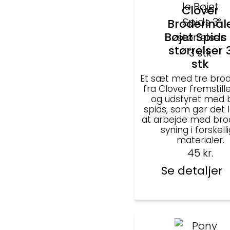
Clover
Broderinål
Bøjet Spids
størrelser 
stk
Et sæt med tre brod
fra Clover fremstillet
og udstyret med 
spids, som gør det 
at arbejde med bro
syning i forskell
materialer.
45
kr.
Se detaljer