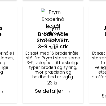
s
Prym
e
Broderinåle
Stål Sølv Str.
3-9 - 16 stk
inåle i
Et sæt med 16 broderinåle i
Et sæt
 James,
stål fra Prym i størrelserne
større
 og
3-9, velegnet til forskellige
fr
llige
typer broderi og syning,
veleg
og
hvor præcision og
let
holdbarhed er vigtig.
stoffe
23
kr.
Se detaljer
S