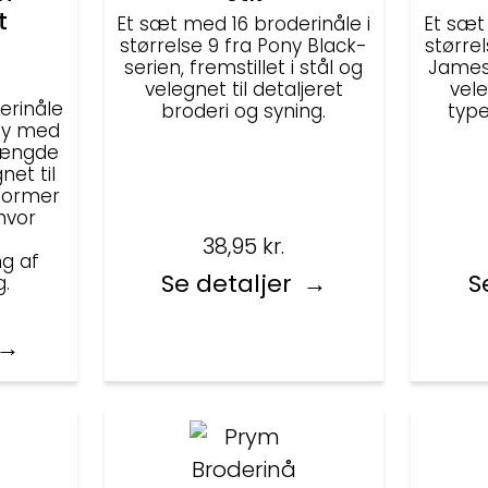
t
Et sæt med 16 broderinåle i
Et sæt
størrelse 9 fra Pony Black-
størrel
serien, fremstillet i stål og
James,
velegnet til detaljeret
vele
erinåle
broderi og syning.
type
ny med
længde
net til
 former
hvor
38,95
kr.
g af
Se detaljer
S
g.