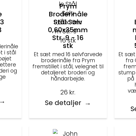
Prym
e
Broderinåle
 3
Stål Sølv
3
0,60x35mm
n
Str. 9 - 16
stk
erinåle
 i stål
Et sæt med 16 sølvfarvede
Et sæt
bøjet
broderinåle fra Prym
fra
lettere
fremstillet i stål, velegnet til
frem
deri og
detaljeret broderi og
stump 
ige
håndarbejde.
på 
væ
26
kr.
Se detaljer
S