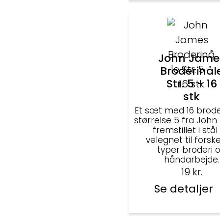
John Jame
Broderinål
Str. 5 - 16
stk
Et sæt med 16 broder
størrelse 5 fra John
fremstillet i stål
velegnet til forske
typer broderi 
håndarbejde.
19
kr.
Se detaljer