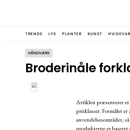
TRENDS
LYS
PLANTER
KUNST
HVIDEVA
HÅNDVÆRK
Broderinåle forkl
Artiklen præsenterer et 
prisklasser. Formålet er
anvendelsesområder, så 
produkterne er baseret p