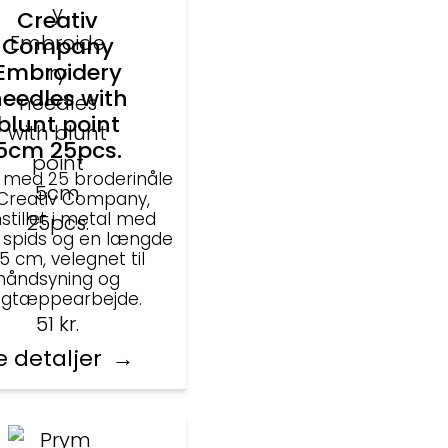
Creativ
Company
Embroidery
eedles with
blunt point
5cm 25pcs.
 med 25 broderinåle
 Creativ Company,
stillet i metal med
spids og en længde
5 cm, velegnet til
håndsyning og
gtæppearbejde.
51
kr.
e detaljer