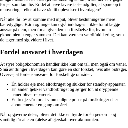
for jer som familie. Er det at have lavere faste udgifter, at spare op til
renovering – eller at have råd til oplevelser i hverdagen?
Når alle får lov at komme med input, bliver beslutningerne mere
bæredygtige. Børn og unge kan også inddrages – ikke for at lægge
ansvar på dem, men for at give dem en forståelse for, hvordan
økonomien hænger sammen. Det kan være en værdifuld læring, som
de tager med sig videre i livet.
Fordel ansvaret i hverdagen
At styre boligøkonomien handler ikke kun om tal, men også om vaner.
Små ændringer i hverdagen kan gøre en stor forskel, hvis alle bidrager.
Overvej at fordele ansvaret for forskellige områder:
Én holder øje med elforbruget og slukker for standby-apparater.
En anden tjekker vandforbruget og sørger for, at dryppende
haner bliver repareret.
En tredje står for at sammenligne priser på forsikringer eller
abonnementer en gang om året.
Når opgaverne deles, bliver det ikke en byrde for én person – og
samtidig får alle en følelse af ejerskab over økonomien.