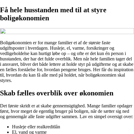
Få hele husstanden med til at styre
boligøkonomien
Boligøkonomien er for mange familier et af de største faste
udgiftsposter i hverdagen. Husleje, el, varme, forsikringer og
vedligeholdelse kan hurtigt løbe op – og ofte er det kun én person i
husstanden, der har det fulde overblik. Men når hele familien tager del
i ansvaret, bliver det både lettere at holde styr på udgifterne og at skabe
en fælles forståelse for, hvordan pengene bruges. Her får du inspiration
til, hvordan du kan få alle med på holdet, når boligøkonomien skal
styres.
Skab fælles overblik over økonomien
Det første skridt er at skabe gennemsigtighed. Mange familier opdager
først, hvor meget de egentlig bruger på boligen, når de sætter sig ned
og gennemgår alle faste udgifter sammen. Lav en simpel oversigt over:
Husleje eller realkreditlån
El, vand og varme