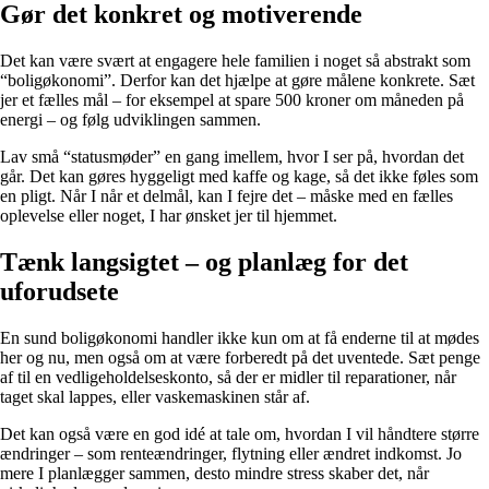
Gør det konkret og motiverende
Det kan være svært at engagere hele familien i noget så abstrakt som
“boligøkonomi”. Derfor kan det hjælpe at gøre målene konkrete. Sæt
jer et fælles mål – for eksempel at spare 500 kroner om måneden på
energi – og følg udviklingen sammen.
Lav små “statusmøder” en gang imellem, hvor I ser på, hvordan det
går. Det kan gøres hyggeligt med kaffe og kage, så det ikke føles som
en pligt. Når I når et delmål, kan I fejre det – måske med en fælles
oplevelse eller noget, I har ønsket jer til hjemmet.
Tænk langsigtet – og planlæg for det
uforudsete
En sund boligøkonomi handler ikke kun om at få enderne til at mødes
her og nu, men også om at være forberedt på det uventede. Sæt penge
af til en vedligeholdelseskonto, så der er midler til reparationer, når
taget skal lappes, eller vaskemaskinen står af.
Det kan også være en god idé at tale om, hvordan I vil håndtere større
ændringer – som renteændringer, flytning eller ændret indkomst. Jo
mere I planlægger sammen, desto mindre stress skaber det, når