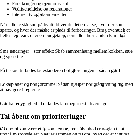
Forsikringer og ejendomsskat
Vedligeholdelse og reparationer
Internet, tv og abonnementer
Når tallene står sort på hvidt, bliver det lettere at se, hvor der kan
spares, og hvor der måske er plads til forbedringer. Brug eventuelt et
fælles regneark eller en budgetapp, som alle i husstanden kan tilgå.
Små ændringer – stor effekt: Skab sammenhæng mellem køkken, stue
og spisestue
Få tilskud til fælles ladestandere i boligforeningen – sådan gør I
Lokalplaner og boligdrømme: Sådan hjælper boligrådgivning dig med
at navigere i reglerne
Gør bæredygtighed til et fælles familieprojekt i hverdagen
Tal åbent om prioriteringer
Økonomi kan være et følsomt emne, men åbenhed er nøglen til at
undgå misforståelser. Sæt jer sammen og tal om, hvad der er vigtigst