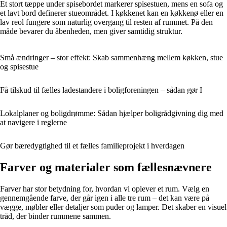
Et stort tæppe under spisebordet markerer spisestuen, mens en sofa og
et lavt bord definerer stueområdet. I køkkenet kan en køkkenø eller en
lav reol fungere som naturlig overgang til resten af rummet. På den
måde bevarer du åbenheden, men giver samtidig struktur.
Små ændringer – stor effekt: Skab sammenhæng mellem køkken, stue
og spisestue
Få tilskud til fælles ladestandere i boligforeningen – sådan gør I
Lokalplaner og boligdrømme: Sådan hjælper boligrådgivning dig med
at navigere i reglerne
Gør bæredygtighed til et fælles familieprojekt i hverdagen
Farver og materialer som fællesnævnere
Farver har stor betydning for, hvordan vi oplever et rum. Vælg en
gennemgående farve, der går igen i alle tre rum – det kan være på
vægge, møbler eller detaljer som puder og lamper. Det skaber en visuel
tråd, der binder rummene sammen.