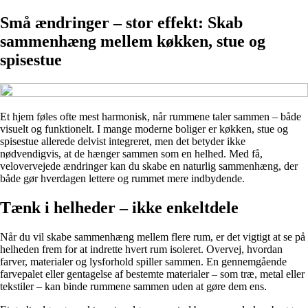
Små ændringer – stor effekt: Skab
sammenhæng mellem køkken, stue og
spisestue
Et hjem føles ofte mest harmonisk, når rummene taler sammen – både
visuelt og funktionelt. I mange moderne boliger er køkken, stue og
spisestue allerede delvist integreret, men det betyder ikke
nødvendigvis, at de hænger sammen som en helhed. Med få,
velovervejede ændringer kan du skabe en naturlig sammenhæng, der
både gør hverdagen lettere og rummet mere indbydende.
Tænk i helheder – ikke enkeltdele
Når du vil skabe sammenhæng mellem flere rum, er det vigtigt at se på
helheden frem for at indrette hvert rum isoleret. Overvej, hvordan
farver, materialer og lysforhold spiller sammen. En gennemgående
farvepalet eller gentagelse af bestemte materialer – som træ, metal eller
tekstiler – kan binde rummene sammen uden at gøre dem ens.