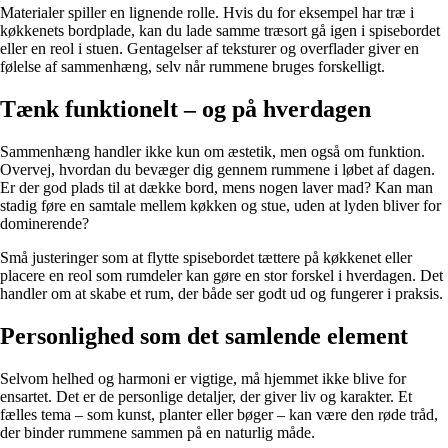
Materialer spiller en lignende rolle. Hvis du for eksempel har træ i
køkkenets bordplade, kan du lade samme træsort gå igen i spisebordet
eller en reol i stuen. Gentagelser af teksturer og overflader giver en
følelse af sammenhæng, selv når rummene bruges forskelligt.
Tænk funktionelt – og på hverdagen
Sammenhæng handler ikke kun om æstetik, men også om funktion.
Overvej, hvordan du bevæger dig gennem rummene i løbet af dagen.
Er der god plads til at dække bord, mens nogen laver mad? Kan man
stadig føre en samtale mellem køkken og stue, uden at lyden bliver for
dominerende?
Små justeringer som at flytte spisebordet tættere på køkkenet eller
placere en reol som rumdeler kan gøre en stor forskel i hverdagen. Det
handler om at skabe et rum, der både ser godt ud og fungerer i praksis.
Personlighed som det samlende element
Selvom helhed og harmoni er vigtige, må hjemmet ikke blive for
ensartet. Det er de personlige detaljer, der giver liv og karakter. Et
fælles tema – som kunst, planter eller bøger – kan være den røde tråd,
der binder rummene sammen på en naturlig måde.