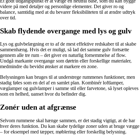
Et godt udgangspunkt er at vælge en neutral base, som du kan bygge
videre på med detaljer og personlige elementer. Det giver ro og
balance, samtidig med at du bevarer fleksibiliteten til at ændre udtryk
over tid.
Skab flydende overgange med lys og gulv
Lys og gulvbelægning er to af de mest effektive redskaber til at skabe
sammenhæng. Hvis det er muligt, så lad det samme gulv fortsætte
gennem alle tre rum – det giver en naturlig fornemmelse af flow.
Undgå markante overgange som dørtrin eller forskellige materialer,
medmindre du bevidst ønsker at markere en zone.
Belysningen kan bruges til at understrege rummenes funktioner, men
stadig føles som en del af en samlet plan. Kombinér loftlamper,
væglamper og gulvlamper i samme stil eller farvetone, så lyset opleves
som en helhed, uanset hvor du befinder dig.
Zonér uden at afgrænse
Selvom rummene skal hænge sammen, er det stadig vigtigt, at de har
hver deres funktion. Du kan skabe tydelige zoner uden at bruge vægge
– for eksempel med tæpper, møblering eller forskellig belysning.