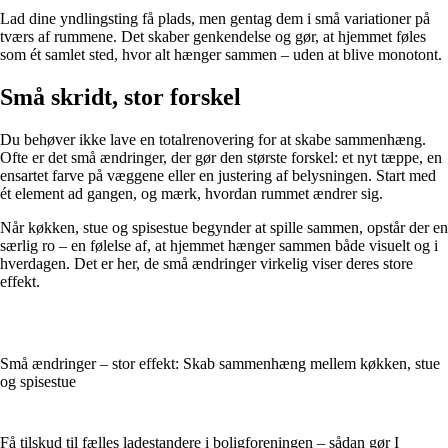
Lad dine yndlingsting få plads, men gentag dem i små variationer på
tværs af rummene. Det skaber genkendelse og gør, at hjemmet føles
som ét samlet sted, hvor alt hænger sammen – uden at blive monotont.
Små skridt, stor forskel
Du behøver ikke lave en totalrenovering for at skabe sammenhæng.
Ofte er det små ændringer, der gør den største forskel: et nyt tæppe, en
ensartet farve på væggene eller en justering af belysningen. Start med
ét element ad gangen, og mærk, hvordan rummet ændrer sig.
Når køkken, stue og spisestue begynder at spille sammen, opstår der en
særlig ro – en følelse af, at hjemmet hænger sammen både visuelt og i
hverdagen. Det er her, de små ændringer virkelig viser deres store
effekt.
Små ændringer – stor effekt: Skab sammenhæng mellem køkken, stue
og spisestue
Få tilskud til fælles ladestandere i boligforeningen – sådan gør I