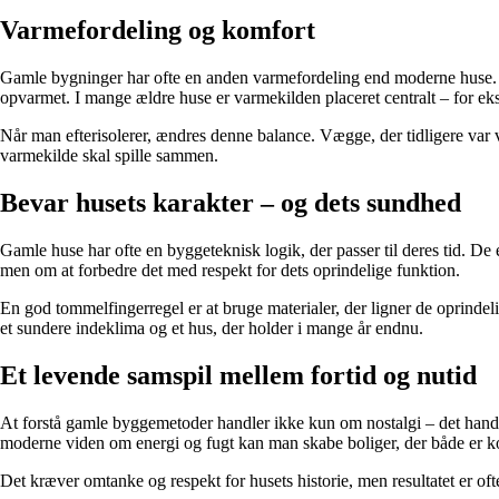
Varmefordeling og komfort
Gamle bygninger har ofte en anden varmefordeling end moderne huse. T
opvarmet. I mange ældre huse er varmekilden placeret centralt – for 
Når man efterisolerer, ændres denne balance. Vægge, der tidligere var 
varmekilde skal spille sammen.
Bevar husets karakter – og dets sundhed
Gamle huse har ofte en byggeteknisk logik, der passer til deres tid. De
men om at forbedre det med respekt for dets oprindelige funktion.
En god tommelfingerregel er at bruge materialer, der ligner de oprindel
et sundere indeklima og et hus, der holder i mange år endnu.
Et levende samspil mellem fortid og nutid
At forstå gamle byggemetoder handler ikke kun om nostalgi – det hand
moderne viden om energi og fugt kan man skabe boliger, der både er k
Det kræver omtanke og respekt for husets historie, men resultatet er o