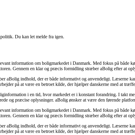
politik. Du kan let melde fra igen.
elevant information om boligmarkedet i Danmark. Med fokus på både køber
ektoren. Gennem en klar og præcis formidling stræber aBolig efter at o
 aBolig indhold, der er både informativt og anvendeligt. Læserne kan fin
 arbejder på at være en betroet kilde, der hjælper danskerne med at træff
ginformation i en tid, hvor markedet er i konstant forandring. I takt med
rede og præcise oplysninger. aBolig ønsker at være den førende platform,
elevant information om boligmarkedet i Danmark. Med fokus på både køber
ektoren. Gennem en klar og præcis formidling stræber aBolig efter at o
 aBolig indhold, der er både informativt og anvendeligt. Læserne kan fin
 arbejder på at være en betroet kilde, der hjælper danskerne med at træff