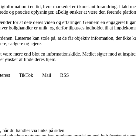
ginformation i en tid, hvor markedet er i konstant forandring. I takt med
rede og præcise oplysninger. aBolig ønsker at være den førende platform,
ænder for at dele deres viden og erfaringer. Gennem en engageret tilgang
 hver bolighandler er unik, og derfor tilpasses indholdet til at imødeko
rdenen. Læserne kan stole på, at de får objektiv information, der ikke k
ere, sælgere og lejere.
være mere end blot en informationskilde. Mediet sigter mod at inspirer
 der ønsker at finde deres hjem.
terest
TikTok
Mail
RSS
 når du handler via links på siden.
med udvalgte partnere og kan modtage provision ved køb foretaget gennem