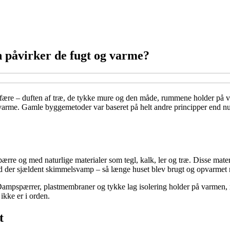
 påvirker de fugt og varme?
fære – duften af træ, de tykke mure og den måde, rummene holder på v
varme. Gamle byggemetoder var baseret på helt andre principper end nut
e og med naturlige materialer som tegl, kalk, ler og træ. Disse materi
od der sjældent skimmelsvamp – så længe huset blev brugt og opvarmet 
mpspærrer, plastmembraner og tykke lag isolering holder på varmen, men 
ikke er i orden.
t