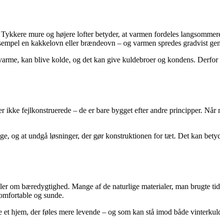
ykkere mure og højere lofter betyder, at varmen fordeles langsommere,
eksempel en kakkelovn eller brændeovn – og varmen spredes gradvist ge
varme, kan blive kolde, og det kan give kuldebroer og kondens. Derfor b
 er ikke fejlkonstruerede – de er bare bygget efter andre principper. Nå
ige, og at undgå løsninger, der gør konstruktionen for tæt. Det kan bet
ler om bæredygtighed. Mange af de naturlige materialer, man brugte ti
omfortable og sunde.
fte et hjem, der føles mere levende – og som kan stå imod både vinterku