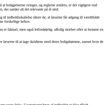
 at boligpriserne svinger, og reglerne ændres, er det vigtigere end
 der samler alt det relevante på ét sted.
 til indholdsskabelse sikrer de, at læserne får adgang til værdifulde
mme forskellige behov.
un er faktuel, men også letfordøjelig. aBolig stræber efter at fremme en
e læserne til at tage skridtene mod deres boligdrømme, uanset hvor de
 vores links. Uautoriseret brug af indholdet er ikke tilladt.