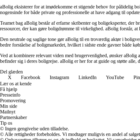
aBolig eksisterer for at imødekomme et stigende behov for pålidelig boli
nogensinde for både private og professionelle at have adgang til opdate
Teamet bag aBolig består af erfarne skribenter og boligeksperter, der br
ressourcer, der kan gøre boligdrømme til virkelighed. aBolig forstår, at
Den neutrale og saglige tone gør aBolig til en troværdig aktør i boligve
bedre forståelse af boligmarkedet, hvilket i sidste ende gavner både køb
Ved at kombinere relevant viden med brugervenlighed, ønsker aBolig at 
befinder sig i deres boligrejse. aBolig er her for at guide og støtte alle,
Del glæden
X
Facebook
Instagram
LinkedIn
YouTube
Pin
Lær os at kende
Få hjælp
Presseinfo
Promovering
Min side
Mailnyt
Partnerskaber
Tip os
© Ingen gengivelse uden tilladelse.
© Alle rettigheder forbeholdes. Vi modtager muligvis en andel af salget,
© Ophavsretten tilhører os og alt indhold er beskyttet. Vi samarbejder 