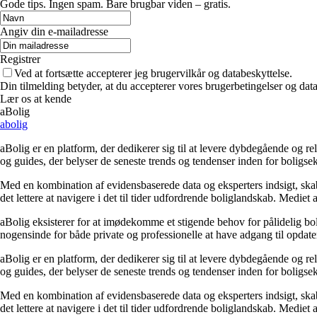
Gode tips. Ingen spam. Bare brugbar viden – gratis.
Angiv din e-mailadresse
Registrer
Ved at fortsætte accepterer jeg brugervilkår og databeskyttelse.
Din tilmelding betyder, at du accepterer vores brugerbetingelser og data
Lær os at kende
aBolig
abolig
aBolig er en platform, der dedikerer sig til at levere dybdegående og r
og guides, der belyser de seneste trends og tendenser inden for boligs
Med en kombination af evidensbaserede data og eksperters indsigt, skaber
det lettere at navigere i det til tider udfordrende boliglandskab. Mediet
aBolig eksisterer for at imødekomme et stigende behov for pålidelig boli
nogensinde for både private og professionelle at have adgang til opdate
aBolig er en platform, der dedikerer sig til at levere dybdegående og r
og guides, der belyser de seneste trends og tendenser inden for boligs
Med en kombination af evidensbaserede data og eksperters indsigt, skaber
det lettere at navigere i det til tider udfordrende boliglandskab. Mediet