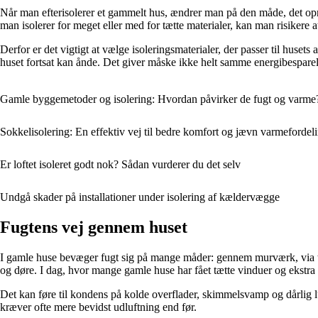
Når man efterisolerer et gammelt hus, ændrer man på den måde, det opri
man isolerer for meget eller med for tætte materialer, kan man risikere a
Derfor er det vigtigt at vælge isoleringsmaterialer, der passer til huse
huset fortsat kan ånde. Det giver måske ikke helt samme energibespar
Gamle byggemetoder og isolering: Hvordan påvirker de fugt og varme
Sokkelisolering: En effektiv vej til bedre komfort og jævn varmefordel
Er loftet isoleret godt nok? Sådan vurderer du det selv
Undgå skader på installationer under isolering af kældervægge
Fugtens vej gennem huset
I gamle huse bevæger fugt sig på mange måder: gennem murværk, via tag
og døre. I dag, hvor mange gamle huse har fået tætte vinduer og ekstra i
Det kan føre til kondens på kolde overflader, skimmelsvamp og dårlig lu
kræver ofte mere bevidst udluftning end før.