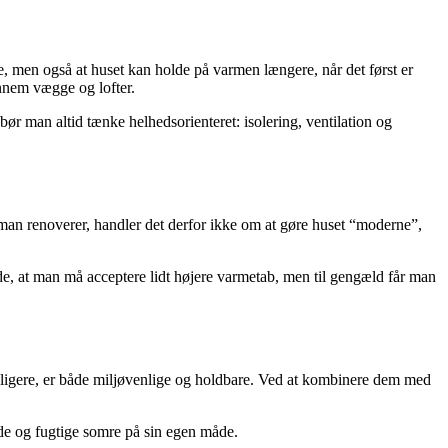
 men også at huset kan holde på varmen længere, når det først er
nnem vægge og lofter.
ør man altid tænke helhedsorienteret: isolering, ventilation og
r man renoverer, handler det derfor ikke om at gøre huset “moderne”,
yde, at man må acceptere lidt højere varmetab, men til gengæld får man
dligere, er både miljøvenlige og holdbare. Ved at kombinere dem med
lde og fugtige somre på sin egen måde.