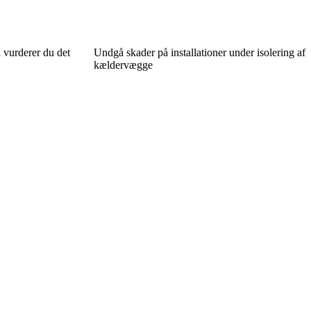
n vurderer du det
Undgå skader på installationer under isolering af
kældervægge