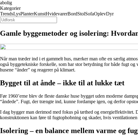
abolig
Kategorier
Trends
Lys
Planter
Kunst
Hvidevarer
Bord
Stol
Sofa
Oplev
Dyr
Gamle byggemetoder og isolering: Hvordan
Når man træder ind i et gammelt hus, mærker man ofte en særlig atmos
også byggetekniske forskelle, som har stor betydning for både fugt og 
husene “ånder” og reagerer på klimaet.
Bygget til at ånde – ikke til at lukke tæt
Før 1960’erne blev de fleste danske huse bygget uden moderne dampspærr
“åndede”. Fugt, der trængte ind, kunne fordampe igen, og derfor opst
I dag bygger man derimod med fokus på tæthed og energieffektivitet. Da
konstruktionen kan føre til fugtophobning og skader, hvis ventilationen 
Isolering – en balance mellem varme og fug