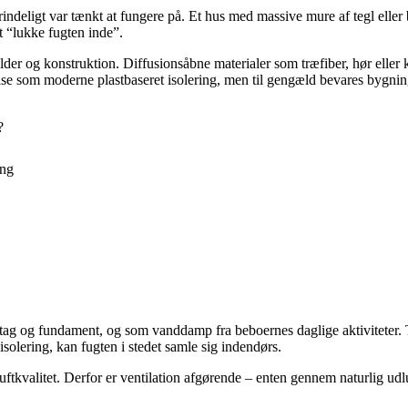
ndeligt var tænkt at fungere på. Et hus med massive mure af tegl eller
t “lukke fugten inde”.
ts alder og konstruktion. Diffusionsåbne materialer som træfiber, hør ell
else som moderne plastbaseret isolering, men til gengæld bevares bygn
?
ing
 og fundament, og som vanddamp fra beboernes daglige aktiviteter. Tid
solering, kan fugten i stedet samle sig indendørs.
ftkvalitet. Derfor er ventilation afgørende – enten gennem naturlig udlu