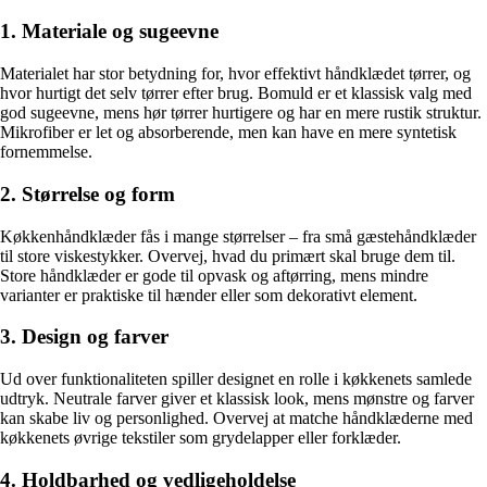
1. Materiale og sugeevne
Materialet har stor betydning for, hvor effektivt håndklædet tørrer, og
hvor hurtigt det selv tørrer efter brug. Bomuld er et klassisk valg med
god sugeevne, mens hør tørrer hurtigere og har en mere rustik struktur.
Mikrofiber er let og absorberende, men kan have en mere syntetisk
fornemmelse.
2. Størrelse og form
Køkkenhåndklæder fås i mange størrelser – fra små gæstehåndklæder
til store viskestykker. Overvej, hvad du primært skal bruge dem til.
Store håndklæder er gode til opvask og aftørring, mens mindre
varianter er praktiske til hænder eller som dekorativt element.
3. Design og farver
Ud over funktionaliteten spiller designet en rolle i køkkenets samlede
udtryk. Neutrale farver giver et klassisk look, mens mønstre og farver
kan skabe liv og personlighed. Overvej at matche håndklæderne med
køkkenets øvrige tekstiler som grydelapper eller forklæder.
4. Holdbarhed og vedligeholdelse