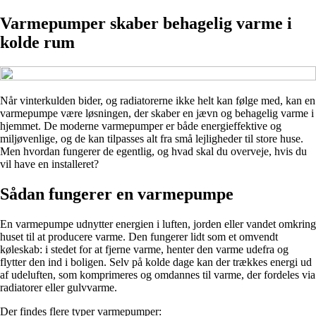
Varmepumper skaber behagelig varme i
kolde rum
Når vinterkulden bider, og radiatorerne ikke helt kan følge med, kan en
varmepumpe være løsningen, der skaber en jævn og behagelig varme i
hjemmet. De moderne varmepumper er både energieffektive og
miljøvenlige, og de kan tilpasses alt fra små lejligheder til store huse.
Men hvordan fungerer de egentlig, og hvad skal du overveje, hvis du
vil have en installeret?
Sådan fungerer en varmepumpe
En varmepumpe udnytter energien i luften, jorden eller vandet omkring
huset til at producere varme. Den fungerer lidt som et omvendt
køleskab: i stedet for at fjerne varme, henter den varme udefra og
flytter den ind i boligen. Selv på kolde dage kan der trækkes energi ud
af udeluften, som komprimeres og omdannes til varme, der fordeles via
radiatorer eller gulvvarme.
Der findes flere typer varmepumper: