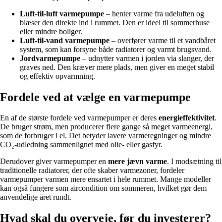
Luft-til-luft varmepumpe
– henter varme fra udeluften og
blæser den direkte ind i rummet. Den er ideel til sommerhuse
eller mindre boliger.
Luft-til-vand varmepumpe
– overfører varme til et vandbåret
system, som kan forsyne både radiatorer og varmt brugsvand.
Jordvarmepumpe
– udnytter varmen i jorden via slanger, der
graves ned. Den kræver mere plads, men giver en meget stabil
og effektiv opvarmning.
Fordele ved at vælge en varmepumpe
En af de største fordele ved varmepumper er deres
energieffektivitet
.
De bruger strøm, men producerer flere gange så meget varmeenergi,
som de forbruger i el. Det betyder lavere varmeregninger og mindre
CO₂-udledning sammenlignet med olie- eller gasfyr.
Derudover giver varmepumper en
mere jævn varme
. I modsætning til
traditionelle radiatorer, der ofte skaber varmezoner, fordeler
varmepumper varmen mere ensartet i hele rummet. Mange modeller
kan også fungere som aircondition om sommeren, hvilket gør dem
anvendelige året rundt.
Hvad skal du overveje, før du investerer?