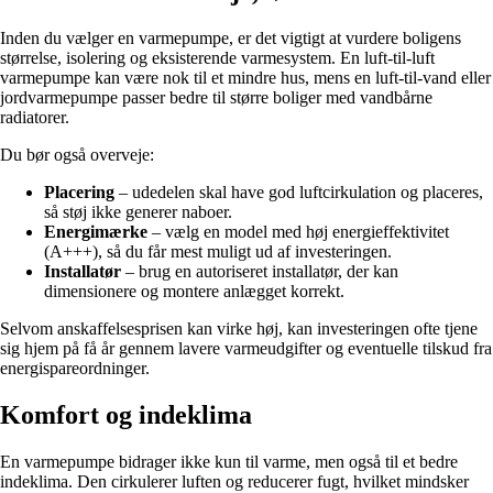
Inden du vælger en varmepumpe, er det vigtigt at vurdere boligens
størrelse, isolering og eksisterende varmesystem. En luft-til-luft
varmepumpe kan være nok til et mindre hus, mens en luft-til-vand eller
jordvarmepumpe passer bedre til større boliger med vandbårne
radiatorer.
Du bør også overveje:
Placering
– udedelen skal have god luftcirkulation og placeres,
så støj ikke generer naboer.
Energimærke
– vælg en model med høj energieffektivitet
(A+++), så du får mest muligt ud af investeringen.
Installatør
– brug en autoriseret installatør, der kan
dimensionere og montere anlægget korrekt.
Selvom anskaffelsesprisen kan virke høj, kan investeringen ofte tjene
sig hjem på få år gennem lavere varmeudgifter og eventuelle tilskud fra
energispareordninger.
Komfort og indeklima
En varmepumpe bidrager ikke kun til varme, men også til et bedre
indeklima. Den cirkulerer luften og reducerer fugt, hvilket mindsker