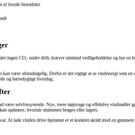
 af fossile brændsler
undt
ger
eder ingen CO₂ under drift, kræver minimal vedligeholdelse og har en l
 kan være uforudsigelig. Derfor er det vigtigt at se vindenergi som en 
bile og bæredygtige hverdag.
fter
grad være selvforsynende. Nye, mere støjsvage og effektive vindmøller gø
r kan optimere, hvornår strømmen bruges eller lagres.
 At lade vinden drive hjemmet er et konkret skridt mod en grønnere fre