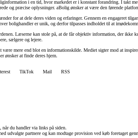
ginformation i en tid, hvor markedet er i konstant forandring. I takt med
rede og præcise oplysninger. aBolig ønsker at være den førende platform,
ænder for at dele deres viden og erfaringer. Gennem en engageret tilgang
 hver bolighandler er unik, og derfor tilpasses indholdet til at imødeko
rdenen. Læserne kan stole på, at de får objektiv information, der ikke k
ere, sælgere og lejere.
være mere end blot en informationskilde. Mediet sigter mod at inspirer
 der ønsker at finde deres hjem.
terest
TikTok
Mail
RSS
 når du handler via links på siden.
med udvalgte partnere og kan modtage provision ved køb foretaget gennem