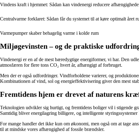
Vindens kraft i hjemmet: Sådan kan vindenergi reducere afhængigheden
Centralvarme forklaret: Sådan får du systemet til at køre optimalt året r
Varmepumper skaber behagelig varme i kolde rum
Miljøgevinsten – og de praktiske udfordrin
Vindenergi er en af de mest bæredygtige energiformer, vi har. Den udl
atmosfæren for flere tons CO₂ hvert år, afhængigt af forbruget.
Men der er også udfordringer. Vindforholdene varierer, og produktionen
Kombinationen af vind, sol og energieffektivisering giver den mest sta
Fremtidens hjem er drevet af naturens kræ
Teknologien udvikler sig hurtigt, og fremtidens boliger vil i stigende 
Samtidig bliver energilagring billigere, og intelligente styringssysteme
For mange handler det ikke kun om økonomi, men også om at tage ansvar.
til at mindske vores afhængighed af fossile brændsler.