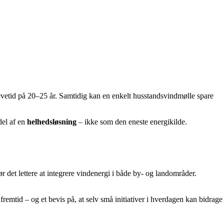
evetid på 20–25 år. Samtidig kan en enkelt husstandsvindmølle spare
del af en
helhedsløsning
– ikke som den eneste energikilde.
r det lettere at integrere vindenergi i både by- og landområder.
mtid – og et bevis på, at selv små initiativer i hverdagen kan bidrage