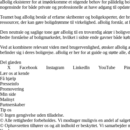
aBolig eksisterer for at imødekomme et stigende behov for pålidelig boli
nogensinde for både private og professionelle at have adgang til opdate
Teamet bag aBolig består af erfarne skribenter og boligeksperter, der br
ressourcer, der kan gøre boligdrømme til virkelighed. aBolig forstår, at
Den neutrale og saglige tone gør aBolig til en troværdig aktør i boligve
bedre forståelse af boligmarkedet, hvilket i sidste ende gavner både køb
Ved at kombinere relevant viden med brugervenlighed, ønsker aBolig at 
befinder sig i deres boligrejse. aBolig er her for at guide og støtte alle,
Del glæden
X
Facebook
Instagram
LinkedIn
YouTube
Pin
Lær os at kende
Få hjælp
Presseinfo
Promovering
Min side
Mailnyt
Partnerskaber
Tip os
© Ingen gengivelse uden tilladelse.
© Alle rettigheder forbeholdes. Vi modtager muligvis en andel af salget,
© Ophavsretten tilhører os og alt indhold er beskyttet. Vi samarbejder 