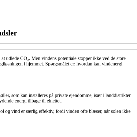
ndsler
en at udlede CO₂. Men vindens potentiale stopper ikke ved de store
ergiløsningen i hjemmet. Spørgsmålet er: hvordan kan vindenergi
ler, som kan installeres på private ejendomme, især i landdistrikter
dende energi tilbage til elnettet.
og vind er særlig effektiv, fordi vinden ofte blæser, når solen ikke