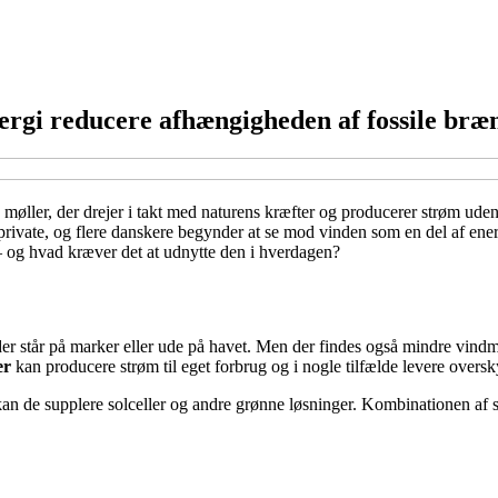
ergi reducere afhængigheden af fossile bræ
e møller, der drejer i takt med naturens kræfter og producerer strøm ud
r private, og flere danskere begynder at se mod vinden som en del af en
 – og hvad kræver det at udnytte den i hverdagen?
r står på marker eller ude på havet. Men der findes også mindre vindmøl
er
kan producere strøm til eget forbrug og i nogle tilfælde levere oversky
de supplere solceller og andre grønne løsninger. Kombinationen af sol 