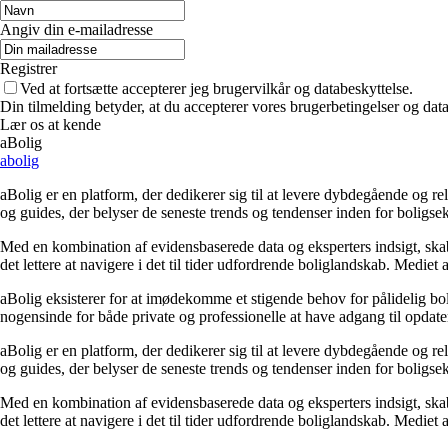
Angiv din e-mailadresse
Registrer
Ved at fortsætte accepterer jeg brugervilkår og databeskyttelse.
Din tilmelding betyder, at du accepterer vores brugerbetingelser og data
Lær os at kende
aBolig
abolig
aBolig er en platform, der dedikerer sig til at levere dybdegående og r
og guides, der belyser de seneste trends og tendenser inden for boligs
Med en kombination af evidensbaserede data og eksperters indsigt, skaber
det lettere at navigere i det til tider udfordrende boliglandskab. Mediet
aBolig eksisterer for at imødekomme et stigende behov for pålidelig boli
nogensinde for både private og professionelle at have adgang til opdate
aBolig er en platform, der dedikerer sig til at levere dybdegående og r
og guides, der belyser de seneste trends og tendenser inden for boligs
Med en kombination af evidensbaserede data og eksperters indsigt, skaber
det lettere at navigere i det til tider udfordrende boliglandskab. Mediet