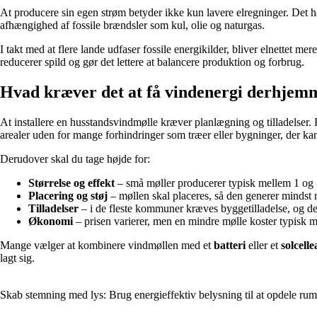
At producere sin egen strøm betyder ikke kun lavere elregninger. Det
afhængighed af fossile brændsler som kul, olie og naturgas.
I takt med at flere lande udfaser fossile energikilder, bliver elnettet m
reducerer spild og gør det lettere at balancere produktion og forbrug.
Hvad kræver det at få vindenergi derhjem
At installere en husstandsvindmølle kræver planlægning og tilladelser.
arealer uden for mange forhindringer som træer eller bygninger, der ka
Derudover skal du tage højde for:
Størrelse og effekt
– små møller producerer typisk mellem 1 og
Placering og støj
– møllen skal placeres, så den generer mindst m
Tilladelser
– i de fleste kommuner kræves byggetilladelse, og de
Økonomi
– prisen varierer, men en mindre mølle koster typisk 
Mange vælger at kombinere vindmøllen med et
batteri
eller et
solcell
lagt sig.
Skab stemning med lys: Brug energieffektiv belysning til at opdele rum