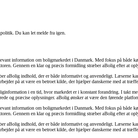
politik. Du kan let melde fra igen.
elevant information om boligmarkedet i Danmark. Med fokus på både køber
ektoren. Gennem en klar og præcis formidling stræber aBolig efter at o
 aBolig indhold, der er både informativt og anvendeligt. Læserne kan fin
 arbejder på at være en betroet kilde, der hjælper danskerne med at træff
ginformation i en tid, hvor markedet er i konstant forandring. I takt med
rede og præcise oplysninger. aBolig ønsker at være den førende platform,
elevant information om boligmarkedet i Danmark. Med fokus på både køber
ektoren. Gennem en klar og præcis formidling stræber aBolig efter at o
 aBolig indhold, der er både informativt og anvendeligt. Læserne kan fin
 arbejder på at være en betroet kilde, der hjælper danskerne med at træff