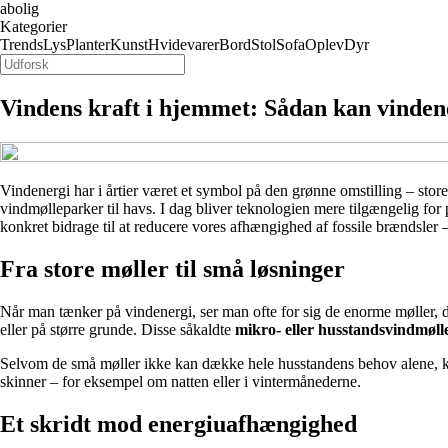
abolig
Kategorier
Trends
Lys
Planter
Kunst
Hvidevarer
Bord
Stol
Sofa
Oplev
Dyr
Vindens kraft i hjemmet: Sådan kan vinden
Vindenergi har i årtier været et symbol på den grønne omstilling – stor
vindmølleparker til havs. I dag bliver teknologien mere tilgængelig fo
konkret bidrage til at reducere vores afhængighed af fossile brændsler
Fra store møller til små løsninger
Når man tænker på vindenergi, ser man ofte for sig de enorme møller, de
eller på større grunde. Disse såkaldte
mikro- eller husstandsvindmøll
Selvom de små møller ikke kan dække hele husstandens behov alene, kan 
skinner – for eksempel om natten eller i vintermånederne.
Et skridt mod energiuafhængighed