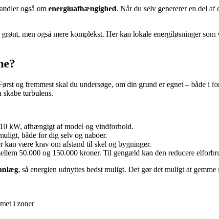
 handler også om
energiuafhængighed
. Når du selv genererer en del af 
ere grønt, men også mere komplekst. Her kan lokale energiløsninger som vin
me?
 Først og fremmest skal du undersøge, om din grund er egnet – både i fo
n skabe turbulens.
 10 kW, afhængigt af model og vindforhold.
uligt, både for dig selv og naboer.
r kan være krav om afstand til skel og bygninger.
mellem 50.000 og 150.000 kroner. Til gengæld kan den reducere elforbru
eanlæg
, så energien udnyttes bedst muligt. Det gør det muligt at gemme
met i zoner